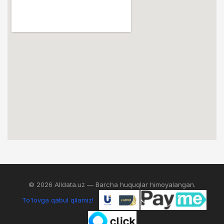
© 2026 Alldata.uz — Barcha huquqlar himoyalangan.
To'lovga qabul qilamiz!