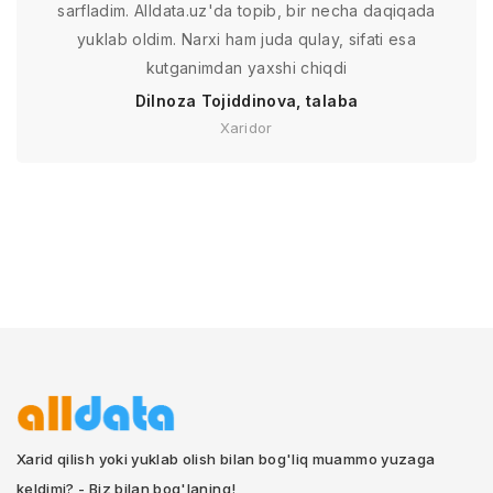
sarfladim. Alldata.uz'da topib, bir necha daqiqada
yuklab oldim. Narxi ham juda qulay, sifati esa
kutganimdan yaxshi chiqdi
Dilnoza Tojiddinova, talaba
Xaridor
Xarid qilish yoki yuklab olish bilan bog'liq muammo yuzaga
keldimi? - Biz bilan bog'laning!