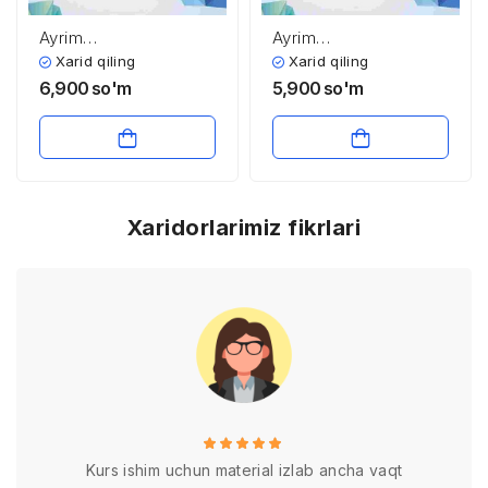
Ayrim
Ayrim
aminokislotalarning
aminokislotalarning
Xarid qiling
Xarid qiling
almashinuvi
almashinuvi
6,900
so'm
5,900
so'm
reaksiyalari
reaksiyalari
Xaridorlarimiz fikrlari
Kurs ishim uchun material izlab ancha vaqt