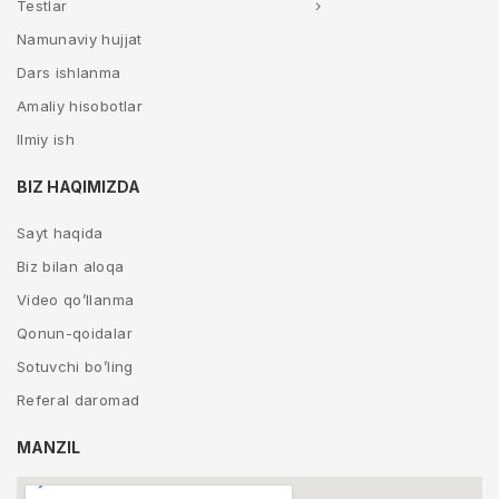
Testlar
Namunaviy hujjat
Dars ishlanma
Amaliy hisobotlar
Ilmiy ish
BIZ HAQIMIZDA
Sayt haqida
Biz bilan aloqa
Video qo’llanma
Qonun-qoidalar
Sotuvchi bo’ling
Referal daromad
MANZIL