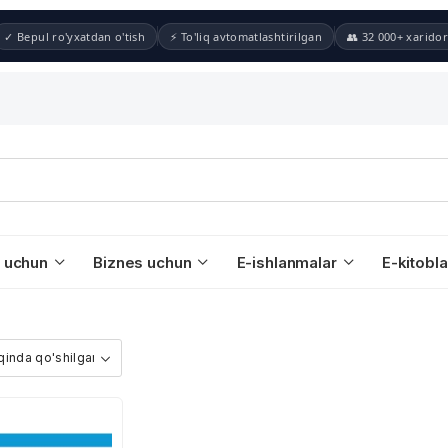
✓ Bepul ro'yxatdan o'tish
⚡ To'liq avtomatlashtirilgan
👥 32 000+ xaridor
 uchun
Biznes uchun
E-ishlanmalar
E-kitobla