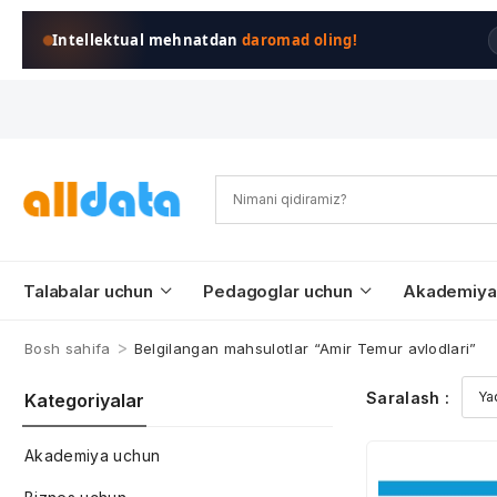
Intellektual mehnatdan
daromad oling!
Talabalar uchun
Pedagoglar uchun
Akademiya
>
Bosh sahifa
Belgilangan mahsulotlar “Amir Temur avlodlari”
Saralash :
Kategoriyalar
Akademiya uchun