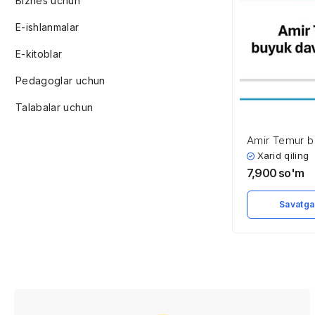
Biznes uchun
E-ishlanmalar
E-kitoblar
Pedagoglar uchun
Talabalar uchun
Amir Temur b
arbobi
Xarid qiling
7,900
so'm
Savatga