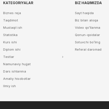
KATEGORIYALAR
BIZ HAQIMIZDA
Biznes reja
Sayt haqida
Taqdimot
Biz bilan aloqa
Mustaqil ish
Video qo’llanma
Statistika
Qonun-qoidalar
Kurs ishi
Sotuvchi bo’ling
Diplom ishi
Referal daromad
Testlar
Namunaviy hujjat
Dars ishlanma
Amaliy hisobotlar
Ilmiy ish