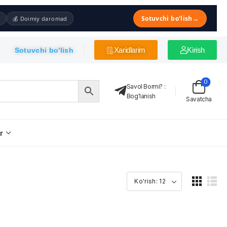
Sotuvchi bo'lish
→
💰 Doimiy daromad
Xaridlarim
Kirish
Sotuvchi bo'lish
0
Savol Bormi?
:
Bog'lanish
Savatcha
r