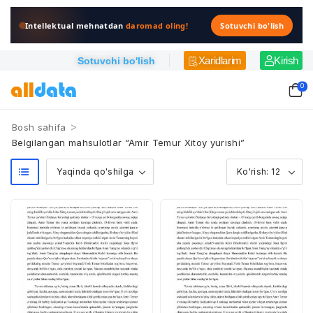
Intellektual mehnatdan
daromad oling!
Sotuvchi bo'lish
Xaridlarim
Kirish
Sotuvchi bo'lish
0
>
Bosh sahifa
Belgilangan mahsulotlar “Amir Temur Xitoy yurishi”