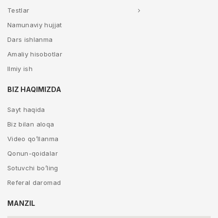
Testlar
Namunaviy hujjat
Dars ishlanma
Amaliy hisobotlar
Ilmiy ish
BIZ HAQIMIZDA
Sayt haqida
Biz bilan aloqa
Video qo’llanma
Qonun-qoidalar
Sotuvchi bo’ling
Referal daromad
MANZIL