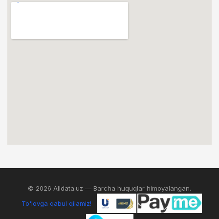
© 2026 Alldata.uz — Barcha huquqlar himoyalangan.
To'lovga qabul qilamiz!