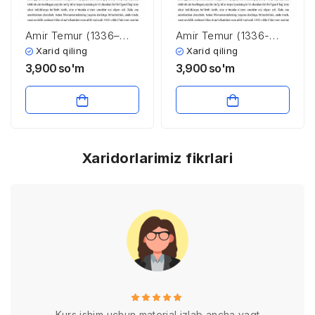
Amir Temur (1336–
Amir Temur (1336-
1405)
1405)
Xarid qiling
Xarid qiling
3,900
so'm
3,900
so'm
Xaridorlarimiz fikrlari
Kurs ishim uchun material izlab ancha vaqt