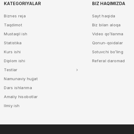
KATEGORIYALAR
BIZ HAQIMIZDA
Biznes reja
Sayt haqida
Taqdimot
Biz bilan aloqa
Mustaqil ish
Video qo’llanma
Statistika
Qonun-qoidalar
Kurs ishi
Sotuvchi bo’ling
Diplom ishi
Referal daromad
Testlar
Namunaviy hujjat
Dars ishlanma
Amaliy hisobotlar
Ilmiy ish