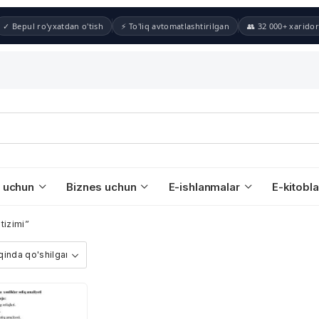
✓ Bepul ro'yxatdan o'tish
⚡ To'liq avtomatlashtirilgan
👥 32 000+ xaridor
 uchun
Biznes uchun
E-ishlanmalar
E-kitobla
tizimi”