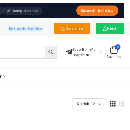
Sotuvchi bo'lish
→
💰 Doimiy daromad
Xaridlarim
Kirish
Sotuvchi bo'lish
0
Savol Bormi?
:
Bog'lanish
Savatcha
r