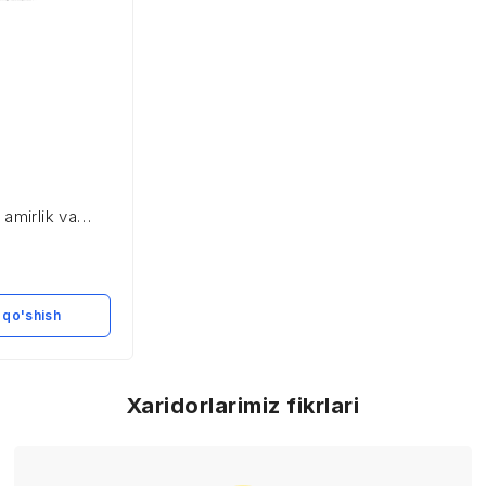
 amirlik va
q amaliyoti
 qo'shish
Xaridorlarimiz fikrlari