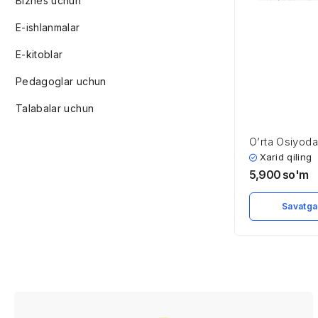
Biznes uchun
E-ishlanmalar
E-kitoblar
Pedagoglar uchun
Talabalar uchun
O’rta Osiyoda
xonliklar soli
Xarid qiling
5,900
so'm
Savatga