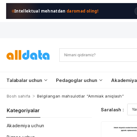
Intellektual mehnatdan
daromad oling!
Talabalar uchun
Pedagoglar uchun
Akademiya
>
Bosh sahifa
Belgilangan mahsulotlar “Ammiak aniqlash”
Saralash :
Kategoriyalar
Akademiya uchun