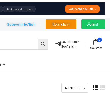
Sotuvchi bo'lish
→
💰 Doimiy daromad
Xaridlarim
Kirish
Sotuvchi bo'lish
0
Savol Bormi?
:
Bog'lanish
Savatcha
r