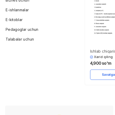
Biznes uchun
E-ishlanmalar
E-kitoblar
Pedagoglar uchun
Talabalar uchun
Ishlab chiqari
havosidagi g
Xarid qiling
kimyoviy mod
4,900
so'm
gigienik regl
va tekshirish
Savatga