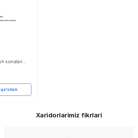
sh xonalari
azsimon
dalarning
amentatsiyasi
 metodlari
 qo'shish
Xaridorlarimiz fikrlari