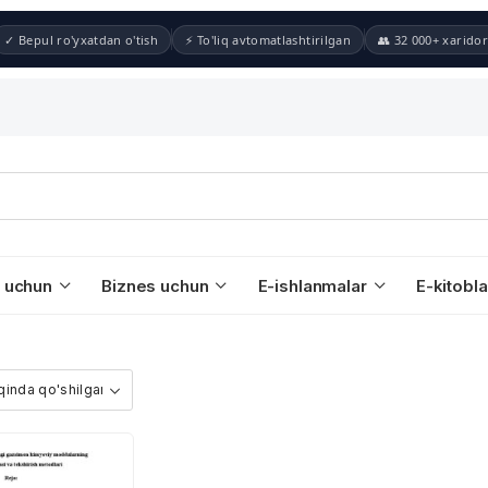
✓ Bepul ro'yxatdan o'tish
⚡ To'liq avtomatlashtirilgan
👥 32 000+ xaridor
 uchun
Biznes uchun
E-ishlanmalar
E-kitobla