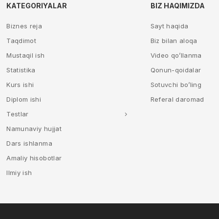
KATEGORIYALAR
BIZ HAQIMIZDA
Biznes reja
Sayt haqida
Taqdimot
Biz bilan aloqa
Mustaqil ish
Video qo’llanma
Statistika
Qonun-qoidalar
Kurs ishi
Sotuvchi bo’ling
Diplom ishi
Referal daromad
Testlar
Namunaviy hujjat
Dars ishlanma
Amaliy hisobotlar
Ilmiy ish