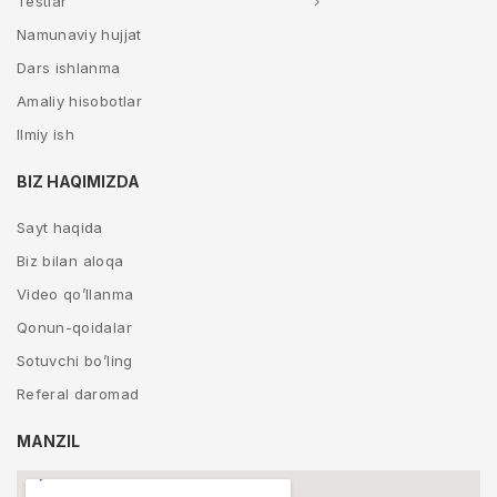
Testlar
Namunaviy hujjat
Dars ishlanma
Amaliy hisobotlar
Ilmiy ish
BIZ HAQIMIZDA
Sayt haqida
Biz bilan aloqa
Video qo’llanma
Qonun-qoidalar
Sotuvchi bo’ling
Referal daromad
MANZIL