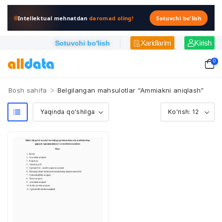
Intellektual mehnatdan
daromad oling!
Sotuvchi bo'lish
Xaridlarim
Kirish
Sotuvchi bo'lish
0
>
Bosh sahifa
Belgilangan mahsulotlar “Ammiakni aniqlash”