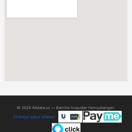
© 2026 Alldata.uz — Barcha huquqlar himoyalangan.
To'lovga qabul qilamiz!