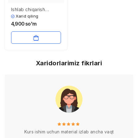
Ishlab chiqarish
xonalari havosidagi
Xarid qiling
gazsimon kimyoviy
4,900
so'm
moddalarning gigienik
reglamentatsiyasi va
tekshirish metodlari
Xaridorlarimiz fikrlari
Kurs ishim uchun material izlab ancha vaqt