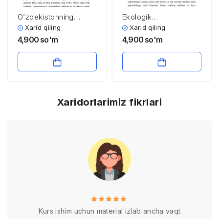
O’zbekistonning
Ekologik
ma’muriy-hududiy
muammolarga
Xarid qiling
Xarid qiling
tuzilishi, aholisi va
o’zgacha nigoh
4,900
so'm
4,900
so'm
moddiy imkoniyatlari
Xaridorlarimiz fikrlari
Kurs ishim uchun material izlab ancha vaqt