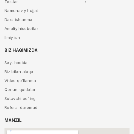
Testlar
Namunaviy hujjat
Dars ishlanma
Amaliy hisobotlar
Ilmiy ish
BIZ HAQIMIZDA
Sayt haqida
Biz bilan aloqa
Video qo’llanma
Qonun-qoidalar
Sotuvchi bo’ling
Referal daromad
MANZIL