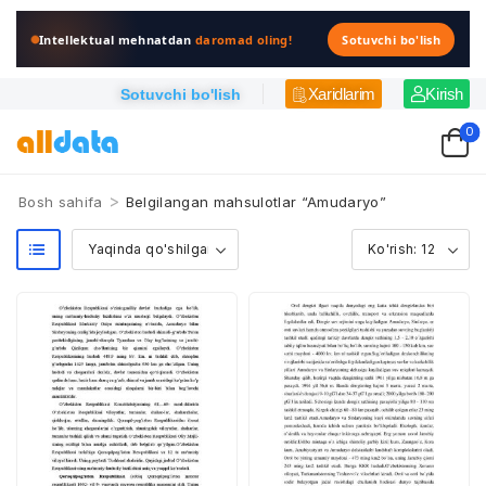
Intellektual mehnatdan
daromad oling!
Sotuvchi bo'lish
Xaridlarim
Kirish
Sotuvchi bo'lish
0
>
Bosh sahifa
Belgilangan mahsulotlar “Amudaryo”