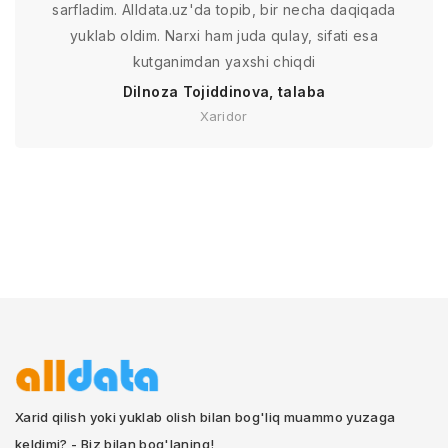
sarfladim. Alldata.uz'da topib, bir necha daqiqada
yuklab oldim. Narxi ham juda qulay, sifati esa
kutganimdan yaxshi chiqdi
Dilnoza Tojiddinova, talaba
Xaridor
Xarid qilish yoki yuklab olish bilan bog'liq muammo yuzaga
keldimi? - Biz bilan bog'laning!