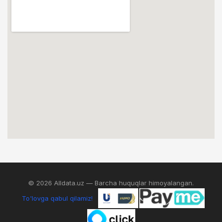
© 2026 Alldata.uz — Barcha huquqlar himoyalangan.
To'lovga qabul qilamiz!