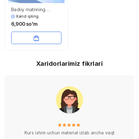
Badiiy matnning
sintaktik xususiyatlari
Xarid qiling
6,900
so'm
Xaridorlarimiz fikrlari
Kurs ishim uchun material izlab ancha vaqt