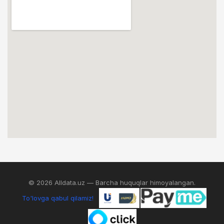
© 2026 Alldata.uz — Barcha huquqlar himoyalangan.
To'lovga qabul qilamiz!