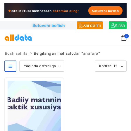
Intellektual mehnatdan
daromad oling!
Sotuvchi bo'lish
Xaridlarim
Kirish
Sotuvchi bo'lish
0
>
Bosh sahifa
Belgilangan mahsulotlar “anafora”