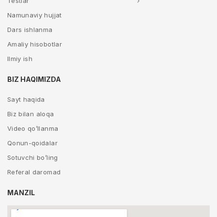
Testlar
Namunaviy hujjat
Dars ishlanma
Amaliy hisobotlar
Ilmiy ish
BIZ HAQIMIZDA
Sayt haqida
Biz bilan aloqa
Video qo’llanma
Qonun-qoidalar
Sotuvchi bo’ling
Referal daromad
MANZIL