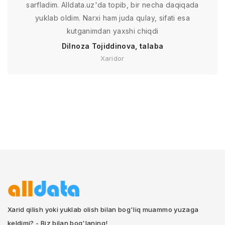
sarfladim. Alldata.uz'da topib, bir necha daqiqada
yuklab oldim. Narxi ham juda qulay, sifati esa
kutganimdan yaxshi chiqdi
Dilnoza Tojiddinova, talaba
Xaridor
Xarid qilish yoki yuklab olish bilan bog'liq muammo yuzaga
keldimi? - Biz bilan bog'laning!