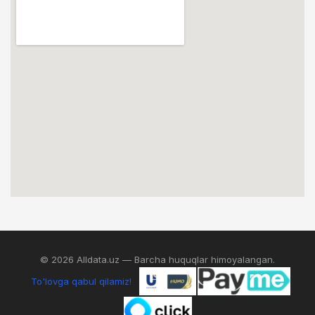
© 2026 Alldata.uz — Barcha huquqlar himoyalangan.
To'lovga qabul qilamiz!