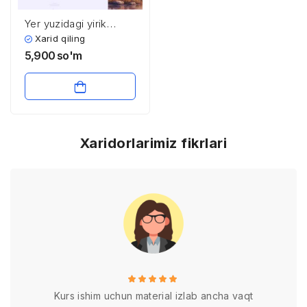
Yer yuzidagi yirik
hayvonlarning biologik
Xarid qiling
xususiyatlari
5,900
so'm
Xaridorlarimiz fikrlari
Kurs ishim uchun material izlab ancha vaqt