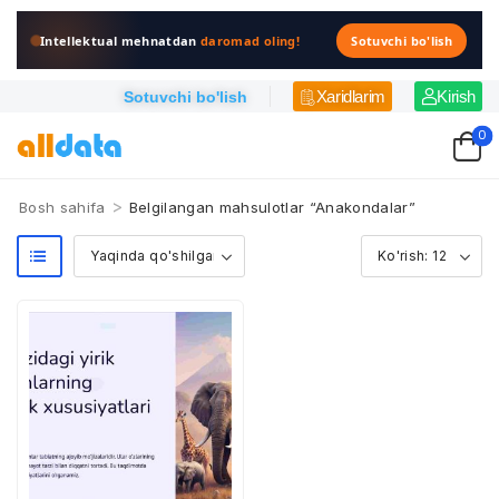
Intellektual mehnatdan
daromad oling!
Sotuvchi bo'lish
Xaridlarim
Kirish
Sotuvchi bo'lish
0
>
Bosh sahifa
Belgilangan mahsulotlar “Anakondalar”