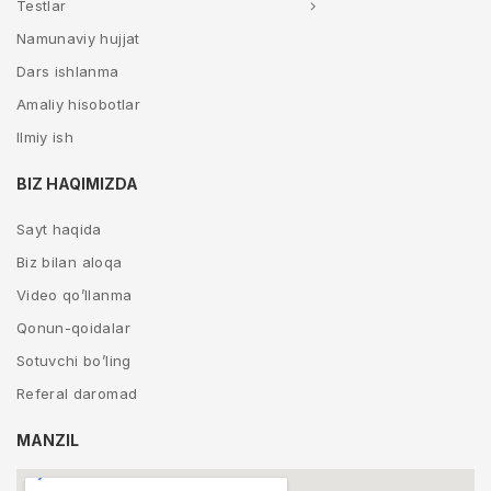
Testlar
Namunaviy hujjat
Dars ishlanma
Amaliy hisobotlar
Ilmiy ish
BIZ HAQIMIZDA
Sayt haqida
Biz bilan aloqa
Video qo’llanma
Qonun-qoidalar
Sotuvchi bo’ling
Referal daromad
MANZIL