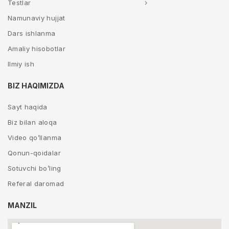
Testlar
Namunaviy hujjat
Dars ishlanma
Amaliy hisobotlar
Ilmiy ish
BIZ HAQIMIZDA
Sayt haqida
Biz bilan aloqa
Video qo’llanma
Qonun-qoidalar
Sotuvchi bo’ling
Referal daromad
MANZIL