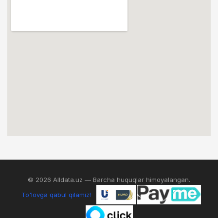
© 2026 Alldata.uz — Barcha huquqlar himoyalangan.
To'lovga qabul qilamiz!