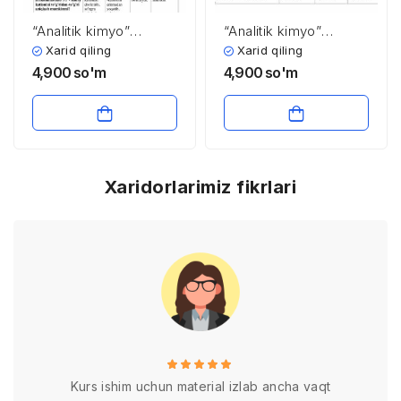
“Analitik kimyo”
“Analitik kimyo”
fanidan 3-kurs
fanidan testlar to’plami
Xarid qiling
Xarid qiling
talabalari uchun testlar
4,900
so'm
4,900
so'm
to’plami
Xaridorlarimiz fikrlari
Kurs ishim uchun material izlab ancha vaqt