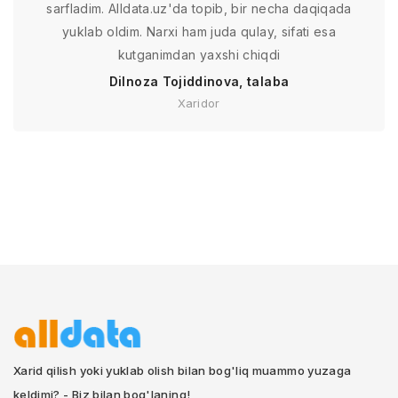
sarfladim. Alldata.uz'da topib, bir necha daqiqada
yuklab oldim. Narxi ham juda qulay, sifati esa
kutganimdan yaxshi chiqdi
Dilnoza Tojiddinova, talaba
Xaridor
Xarid qilish yoki yuklab olish bilan bog'liq muammo yuzaga
keldimi? - Biz bilan bog'laning!