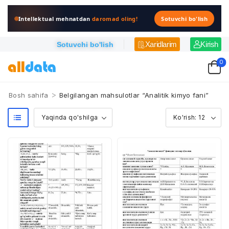
Intellektual mehnatdan
daromad oling!
Sotuvchi bo'lish
Xaridlarim
Kirish
Sotuvchi bo'lish
0
>
Bosh sahifa
Belgilangan mahsulotlar “Analitik kimyo fani”