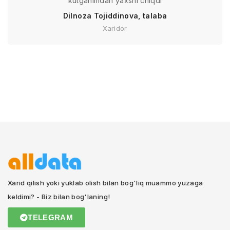
kutganimdan yaxshi chiqdi
Dilnoza Tojiddinova, talaba
Xaridor
Xarid qilish yoki yuklab olish bilan bog'liq muammo yuzaga
keldimi? - Biz bilan bog'laning!
TELEGRAM