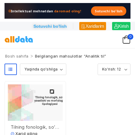
Intellektual mehnatdan
daromad oling!
Sotuvchi bo'lish
Xaridlarim
Kirish
Sotuvchi bo'lish
0
>
Bosh sahifa
Belgilangan mahsulotlar “Analitik til”
Tilning fonologik, so’z
yasalishi va
Xarid qiling