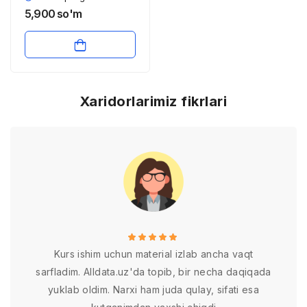
morfologik tipologiyasi
5,900
so'm
Xaridorlarimiz fikrlari
Kurs ishim uchun material izlab ancha vaqt
sarfladim. Alldata.uz'da topib, bir necha daqiqada
yuklab oldim. Narxi ham juda qulay, sifati esa