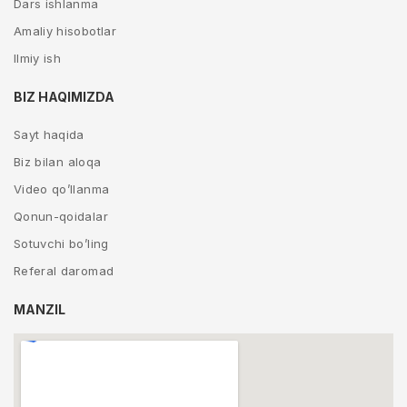
Dars ishlanma
Amaliy hisobotlar
Ilmiy ish
BIZ HAQIMIZDA
Sayt haqida
Biz bilan aloqa
Video qo’llanma
Qonun-qoidalar
Sotuvchi bo’ling
Referal daromad
MANZIL