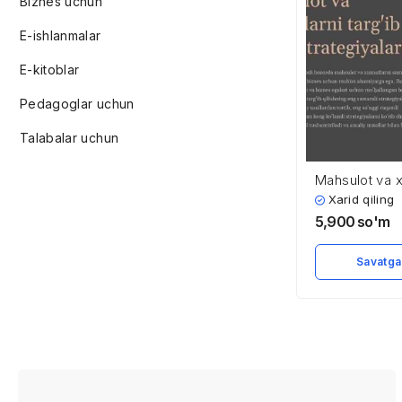
Biznes uchun
E-ishlanmalar
E-kitoblar
Pedagoglar uchun
Talabalar uchun
Mahsulot va x
targ’ib qilish 
Xarid qiling
5,900
so'm
Savatga