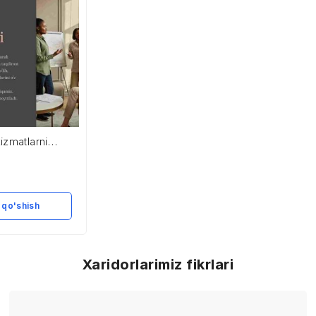
izmatlarni
strategiyalari
 qo'shish
Xaridorlarimiz fikrlari