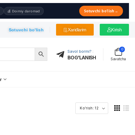
Sotuvchi bo'lish
→
💰 Doimiy daromad
Xaridlarim
Kirish
Sotuvchi bo'lish
0
Savol bormi?
:
BOG'LANISH
Savatcha
r