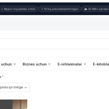
✓ Bepul ro'yxatdan o'tish
⚡ To'liq avtomatlashtirilgan
👥 32 000+ xaridor
 uchun
Biznes uchun
E-ishlanmalar
E-kitobla
a.”