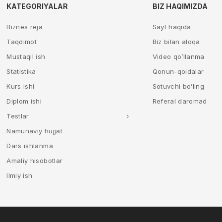
KATEGORIYALAR
BIZ HAQIMIZDA
Biznes reja
Sayt haqida
Taqdimot
Biz bilan aloqa
Mustaqil ish
Video qo’llanma
Statistika
Qonun-qoidalar
Kurs ishi
Sotuvchi bo’ling
Diplom ishi
Referal daromad
Testlar
Namunaviy hujjat
Dars ishlanma
Amaliy hisobotlar
Ilmiy ish