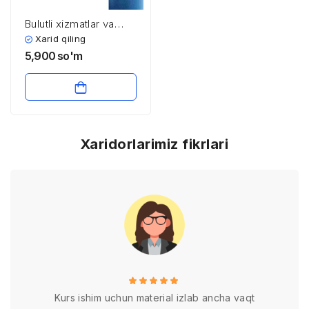
Bulutli xizmatlar va
ularning afzalliklari
Xarid qiling
5,900
so'm
Xaridorlarimiz fikrlari
Kurs ishim uchun material izlab ancha vaqt