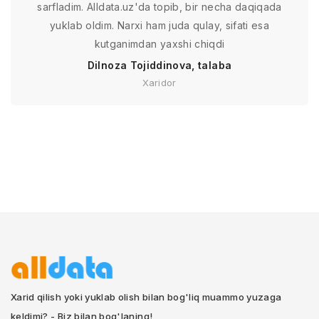
sarfladim. Alldata.uz'da topib, bir necha daqiqada
yuklab oldim. Narxi ham juda qulay, sifati esa
kutganimdan yaxshi chiqdi
Dilnoza Tojiddinova, talaba
Xaridor
Xarid qilish yoki yuklab olish bilan bog'liq muammo yuzaga
keldimi? - Biz bilan bog'laning!