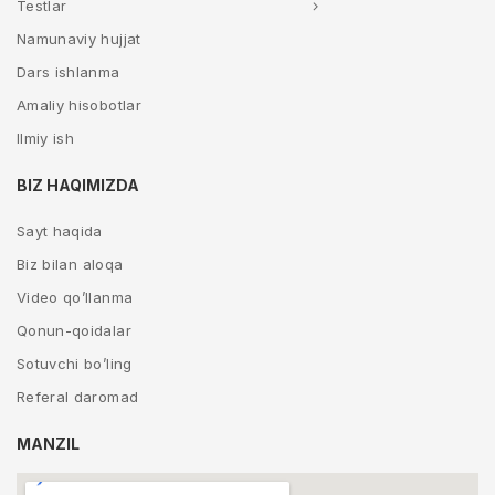
Testlar
Namunaviy hujjat
Dars ishlanma
Amaliy hisobotlar
Ilmiy ish
BIZ HAQIMIZDA
Sayt haqida
Biz bilan aloqa
Video qo’llanma
Qonun-qoidalar
Sotuvchi bo’ling
Referal daromad
MANZIL