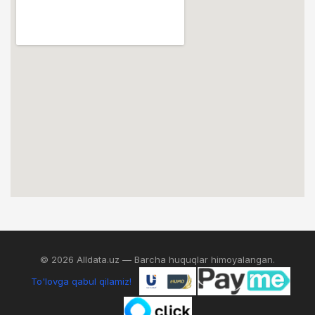
© 2026 Alldata.uz — Barcha huquqlar himoyalangan.
To'lovga qabul qilamiz!