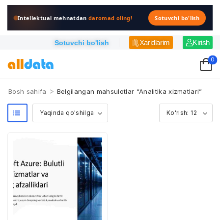
Intellektual mehnatdan
daromad oling!
Sotuvchi bo'lish
Xaridlarim
Kirish
Sotuvchi bo'lish
0
>
Bosh sahifa
Belgilangan mahsulotlar “Analitika xizmatlari”