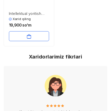
Intellektual yoritish
tizimini loyihalash va
Xarid qiling
Qo’qon shahrida
19,900
so'm
intellektual yoritish
tizimini joriy etish
Xaridorlarimiz fikrlari