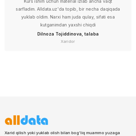
Kurs ishim uchun material izlab ancha vaqt
sarfladim. Alldata.uz'da topib, bir necha daqiqada
yuklab oldim. Narxi ham juda qulay, sifati esa
kutganimdan yaxshi chiqdi
Dilnoza Tojiddinova, talaba
Xaridor
Xarid qilish yoki yuklab olish bilan bog'liq muammo yuzaga