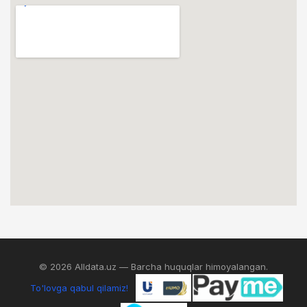
© 2026 Alldata.uz — Barcha huquqlar himoyalangan.
To'lovga qabul qilamiz!