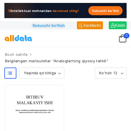
Intellektual mehnatdan
daromad oling!
Sotuvchi bo'lish
Xaridlarim
Kirish
Sotuvchi bo'lish
0
>
Bosh sahifa
Belgilangan mahsulotlar “Analoglarning qiyosiy tahlili”