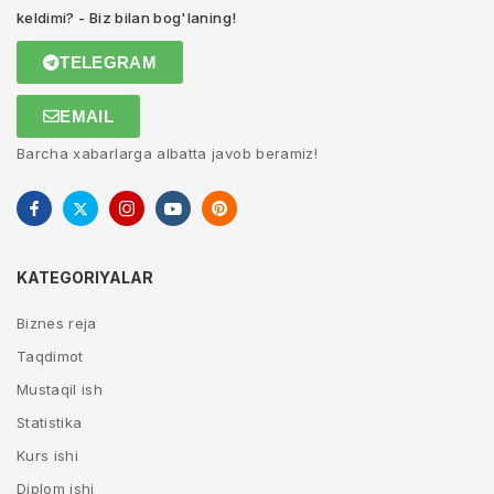
keldimi? - Biz bilan bog'laning!
TELEGRAM
EMAIL
Barcha xabarlarga albatta javob beramiz!
KATEGORIYALAR
Biznes reja
Taqdimot
Mustaqil ish
Statistika
Kurs ishi
Diplom ishi