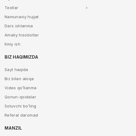
Testlar
Namunaviy hujjat
Dars ishlanma
Amaliy hisobotlar
Ilmiy ish
BIZ HAQIMIZDA
Sayt haqida
Biz bilan aloqa
Video qo’llanma
Qonun-qoidalar
Sotuvchi bo’ling
Referal daromad
MANZIL