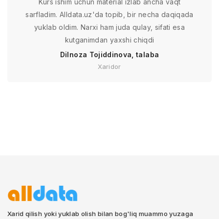
Kurs ishim uchun material izlab ancha vaqt
sarfladim. Alldata.uz'da topib, bir necha daqiqada
yuklab oldim. Narxi ham juda qulay, sifati esa
kutganimdan yaxshi chiqdi
Dilnoza Tojiddinova, talaba
Xaridor
Xarid qilish yoki yuklab olish bilan bog'liq muammo yuzaga