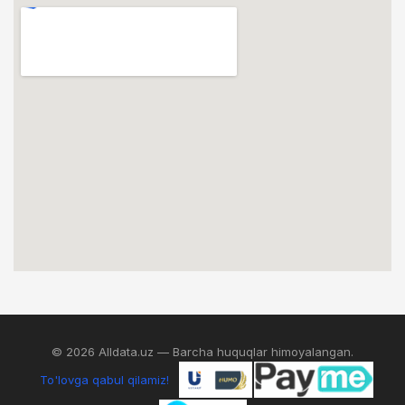
© 2026 Alldata.uz — Barcha huquqlar himoyalangan.
To'lovga qabul qilamiz!