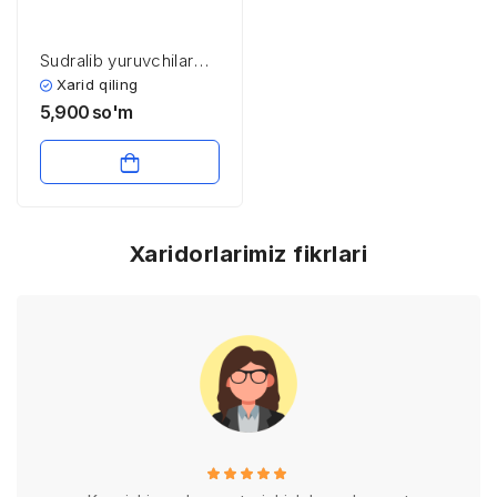
Sudralib yuruvchilar
sinfi. Sudralib
Xarid qiling
yuruvchilar sinfi
5,900
so'm
vakillarining tashqi va
ichki tuzilishi
Xaridorlarimiz fikrlari