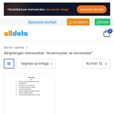
Intellektual mehnatdan
daromad oling!
Sotuvchi bo'lish
Xaridlarim
Kirish
Sotuvchi bo'lish
0
>
Bosh sahifa
Belgilangan mahsulotlar “Anamniyalar va amniotalar”