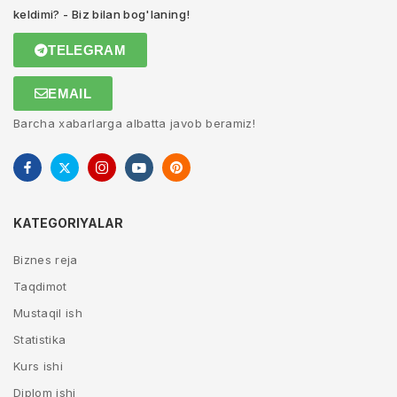
keldimi? - Biz bilan bog'laning!
TELEGRAM
EMAIL
Barcha xabarlarga albatta javob beramiz!
KATEGORIYALAR
Biznes reja
Taqdimot
Mustaqil ish
Statistika
Kurs ishi
Diplom ishi