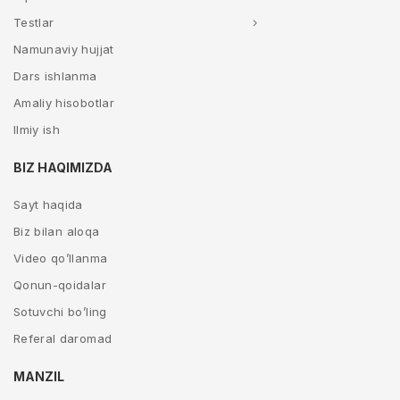
Testlar
Namunaviy hujjat
Dars ishlanma
Amaliy hisobotlar
Ilmiy ish
BIZ HAQIMIZDA
Sayt haqida
Biz bilan aloqa
Video qo’llanma
Qonun-qoidalar
Sotuvchi bo’ling
Referal daromad
MANZIL