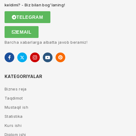
keldimi? - Biz bilan bog'laning!
TELEGRAM
EMAIL
Barcha xabarlarga albatta javob beramiz!
KATEGORIYALAR
Biznes reja
Taqdimot
Mustaqil ish
Statistika
Kurs ishi
Diplom ishi