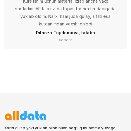
Kurs ishim uchun material izlab ancha vaqt
sarfladim. Alldata.uz'da topib, bir necha daqiqada
yuklab oldim. Narxi ham juda qulay, sifati esa
kutganimdan yaxshi chiqdi
Dilnoza Tojiddinova, talaba
Xaridor
Xarid qilish yoki yuklab olish bilan bog'liq muammo yuzaga