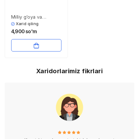
Milliy g’oya va
ma’naviy tarbiyaning
Xarid qiling
asosiy yo’nalishlari
4,900
so'm
Xaridorlarimiz fikrlari