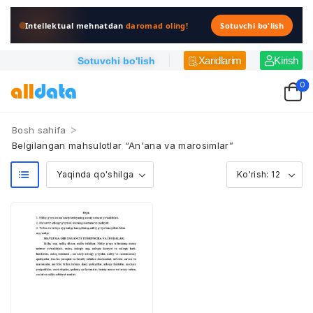
Intellektual mehnatdan
daromad oling!
Sotuvchi bo'lish
Xaridlarim
Kirish
Sotuvchi bo'lish
0
>
Bosh sahifa
Belgilangan mahsulotlar “An'ana va marosimlar”