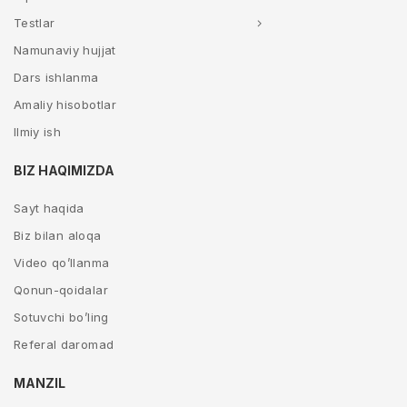
Testlar
Namunaviy hujjat
Dars ishlanma
Amaliy hisobotlar
Ilmiy ish
BIZ HAQIMIZDA
Sayt haqida
Biz bilan aloqa
Video qo’llanma
Qonun-qoidalar
Sotuvchi bo’ling
Referal daromad
MANZIL