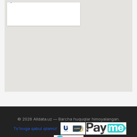
© 2026 Alldata.uz — Barcha huquqlar himoyalangan.
To'lovga qabul qilamiz!