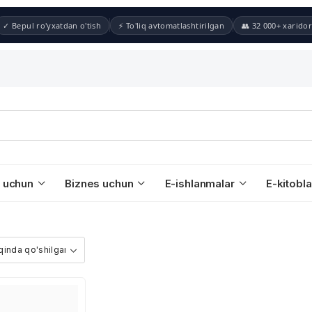
✓ Bepul ro'yxatdan o'tish
⚡ To'liq avtomatlashtirilgan
👥 32 000+ xaridor
 uchun
Biznes uchun
E-ishlanmalar
E-kitobla