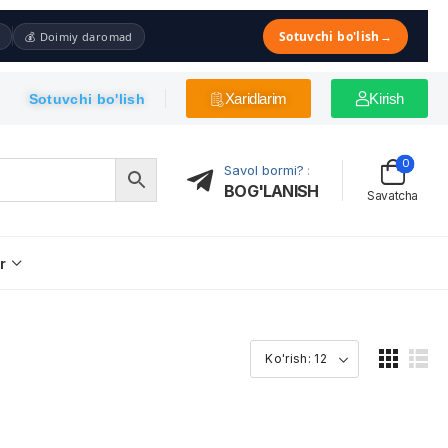
Sotuvchi bo'lish
→
💰 Doimiy daromad
Xaridlarim
Kirish
Sotuvchi bo'lish
0
Savol bormi?
:
BOG'LANISH
Savatcha
r