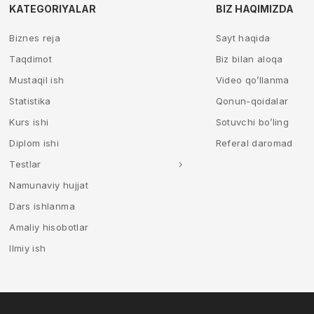
KATEGORIYALAR
BIZ HAQIMIZDA
Biznes reja
Sayt haqida
Taqdimot
Biz bilan aloqa
Mustaqil ish
Video qo’llanma
Statistika
Qonun-qoidalar
Kurs ishi
Sotuvchi bo’ling
Diplom ishi
Referal daromad
Testlar
Namunaviy hujjat
Dars ishlanma
Amaliy hisobotlar
Ilmiy ish