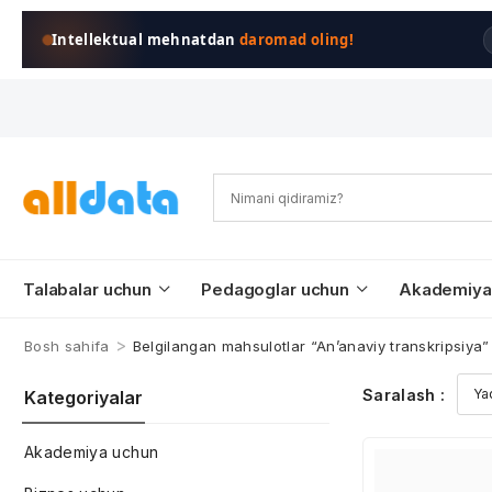
Intellektual mehnatdan
daromad oling!
Talabalar uchun
Pedagoglar uchun
Akademiya
>
Bosh sahifa
Belgilangan mahsulotlar “An’anaviy transkripsiya”
Saralash :
Kategoriyalar
Akademiya uchun