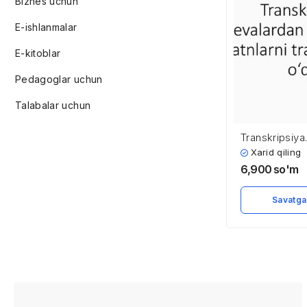
Biznes uchun
E-ishlanmalar
E-kitoblar
Pedagoglar uchun
Talabalar uchun
Transkripsiya
yozib olingan
Xarid qiling
transkripsiya
6,900
so'm
Savatga