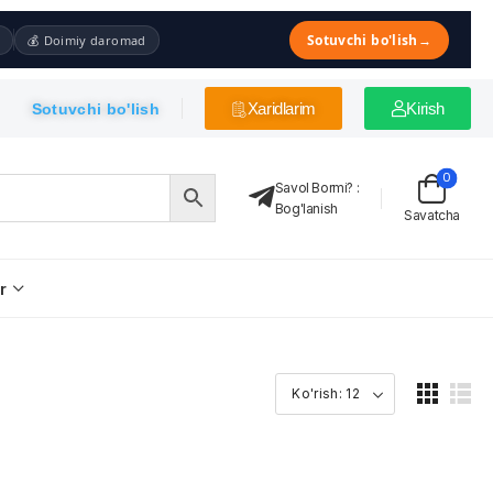
Sotuvchi bo'lish
→
💰 Doimiy daromad
Xaridlarim
Kirish
Sotuvchi bo'lish
0
Savol Bormi?
:
Bog'lanish
Savatcha
r