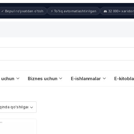
✓ Bepul ro'yxatdan o'tish
⚡ To'liq avtomatlashtirilgan
👥 32 000+ xaridor
 uchun
Biznes uchun
E-ishlanmalar
E-kitobla