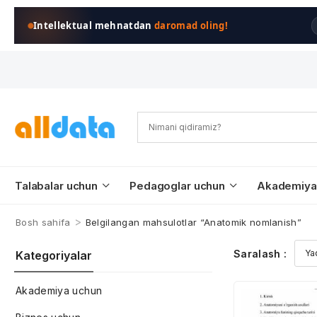
Intellektual mehnatdan
daromad oling!
Talabalar uchun
Pedagoglar uchun
Akademiya
>
Bosh sahifa
Belgilangan mahsulotlar “Anatomik nomlanish”
Saralash :
Kategoriyalar
Akademiya uchun