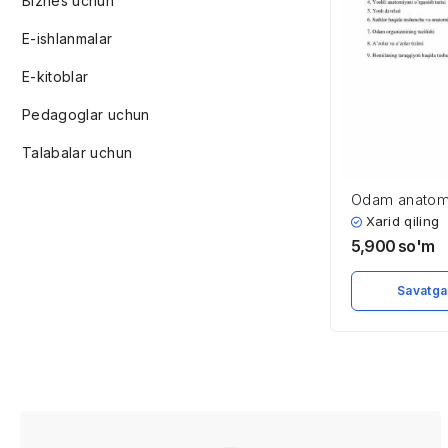
Biznes uchun
E-ishlanmalar
E-kitoblar
Pedagoglar uchun
Talabalar uchun
Odam anatomi
kirish
Xarid qiling
5,900
so'm
Savatga