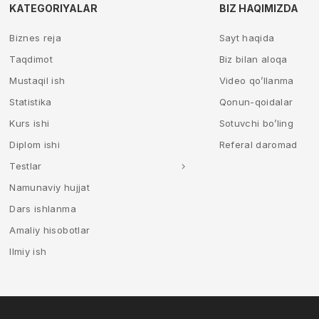
KATEGORIYALAR
BIZ HAQIMIZDA
Biznes reja
Sayt haqida
Taqdimot
Biz bilan aloqa
Mustaqil ish
Video qo’llanma
Statistika
Qonun-qoidalar
Kurs ishi
Sotuvchi bo’ling
Diplom ishi
Referal daromad
Testlar
Namunaviy hujjat
Dars ishlanma
Amaliy hisobotlar
Ilmiy ish