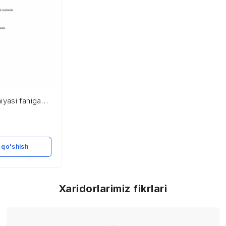
yasi faniga
 qo'shish
Xaridorlarimiz fikrlari