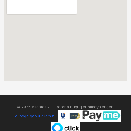
© 2026 Alldata.uz — Barcha huquqlar himoyalangan.
To'lovga qabul qilamiz!