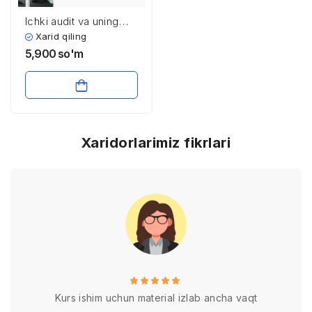
Ichki audit va uning
korxona
Xarid qiling
boshqaruvidagi roli
5,900
so'm
Xaridorlarimiz fikrlari
Kurs ishim uchun material izlab ancha vaqt