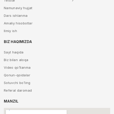
Testlar
Namunaviy hujjat
Dars ishlanma
Amaliy hisobotlar
Ilmiy ish
BIZ HAQIMIZDA
Sayt haqida
Biz bilan aloqa
Video qo’llanma
Qonun-qoidalar
Sotuvchi bo’ling
Referal daromad
MANZIL