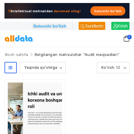
Intellektual mehnatdan
daromad oling!
Sotuvchi bo'lish
Xaridlarim
Kirish
Sotuvchi bo'lish
0
>
Bosh sahifa
Belgilangan mahsulotlar “Audit maqsadlari”