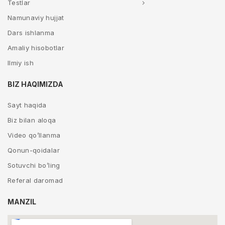
Testlar
Namunaviy hujjat
Dars ishlanma
Amaliy hisobotlar
Ilmiy ish
BIZ HAQIMIZDA
Sayt haqida
Biz bilan aloqa
Video qo’llanma
Qonun-qoidalar
Sotuvchi bo’ling
Referal daromad
MANZIL