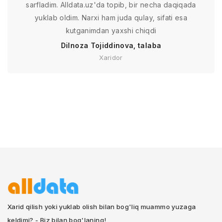
sarfladim. Alldata.uz'da topib, bir necha daqiqada
yuklab oldim. Narxi ham juda qulay, sifati esa
kutganimdan yaxshi chiqdi
Dilnoza Tojiddinova, talaba
Xaridor
Xarid qilish yoki yuklab olish bilan bog'liq muammo yuzaga
keldimi? - Biz bilan bog'laning!