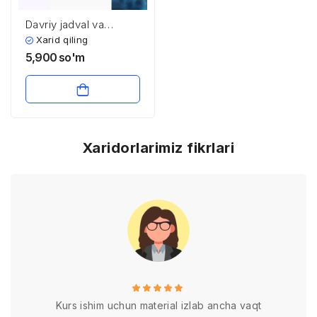
Davriy jadval va
elementlarning
Xarid qiling
xossalari
5,900
so'm
Xaridorlarimiz fikrlari
Kurs ishim uchun material izlab ancha vaqt