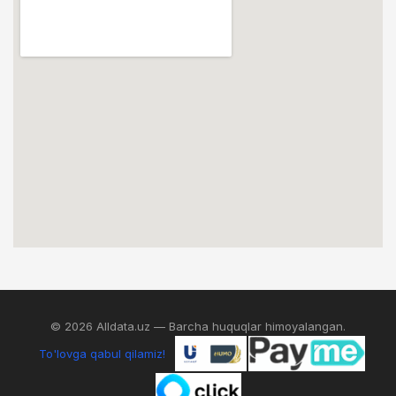
© 2026 Alldata.uz — Barcha huquqlar himoyalangan.
To'lovga qabul qilamiz!