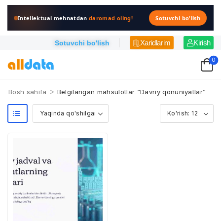
Intellektual mehnatdan
daromad oling!
Sotuvchi bo'lish
Xaridlarim
Kirish
Sotuvchi bo'lish
0
>
Bosh sahifa
Belgilangan mahsulotlar “Davriy qonuniyatlar”