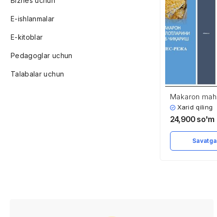
Biznes uchun
E-ishlanmalar
E-kitoblar
Pedagoglar uchun
Talabalar uchun
Makaron mahsu
ishlab chiqari
Xarid qiling
24,900
so'm
Savatga