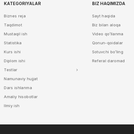
KATEGORIYALAR
BIZ HAQIMIZDA
Biznes reja
Sayt haqida
Taqdimot
Biz bilan aloqa
Mustaqil ish
Video qo’llanma
Statistika
Qonun-qoidalar
Kurs ishi
Sotuvchi bo’ling
Diplom ishi
Referal daromad
Testlar
Namunaviy hujjat
Dars ishlanma
Amaliy hisobotlar
Ilmiy ish