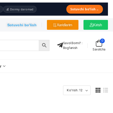
Sotuvchi bo'lish
→
💰 Doimiy daromad
Xaridlarim
Kirish
Sotuvchi bo'lish
0
Savol Bormi?
:
Bog'lanish
Savatcha
r