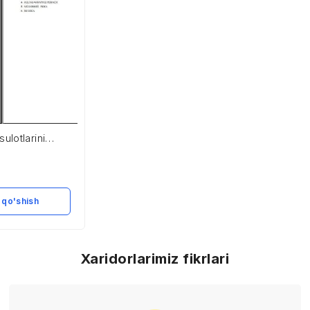
lotlarini
sh
 qo'shish
Xaridorlarimiz fikrlari