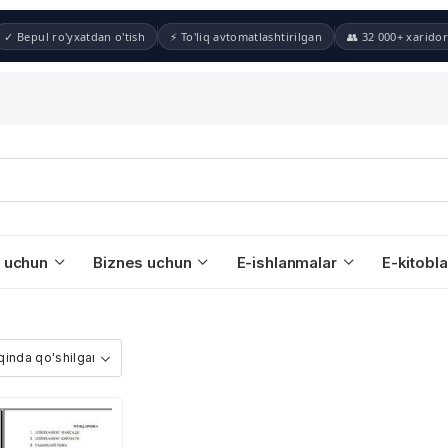
✓ Bepul ro'yxatdan o'tish
⚡ To'liq avtomatlashtirilgan
👥 32 000+ xaridor
 uchun
Biznes uchun
E-ishlanmalar
E-kitobla