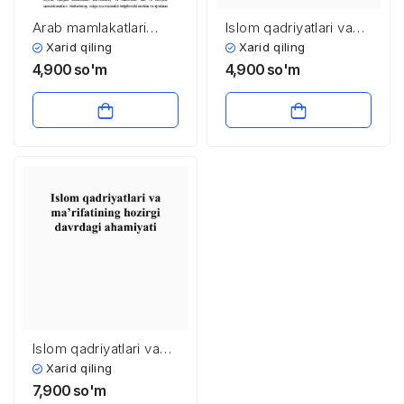
Arab mamlakatlari
Islom qadriyatlari va
arxitekturasi
ma’rifatining hozirgi
Xarid qiling
Xarid qiling
davrdagi ahamiyati
4,900
so'm
4,900
so'm
Islom qadriyatlari va
ma’rifatining hozirgi​
Xarid qiling
davrdagi ahamiyati​
7,900
so'm