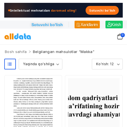
Intellektual mehnatdan
daromad oling!
Sotuvchi bo'lish
Xaridlarim
Kirish
Sotuvchi bo'lish
0
>
Bosh sahifa
Belgilangan mahsulotlar “Makka”