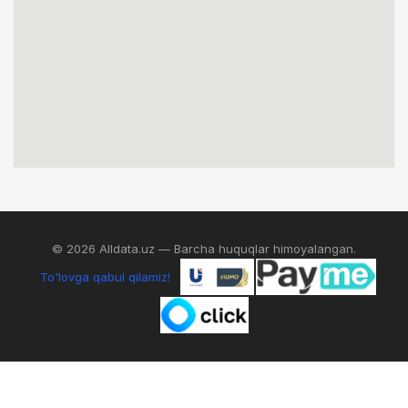
© 2026 Alldata.uz — Barcha huquqlar himoyalangan.
To'lovga qabul qilamiz!
0