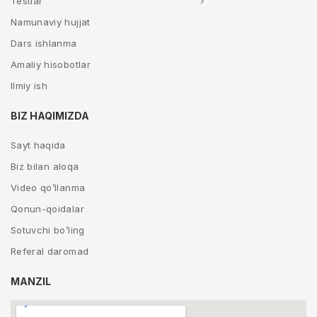
Testlar
Namunaviy hujjat
Dars ishlanma
Amaliy hisobotlar
Ilmiy ish
BIZ HAQIMIZDA
Sayt haqida
Biz bilan aloqa
Video qo’llanma
Qonun-qoidalar
Sotuvchi bo’ling
Referal daromad
MANZIL