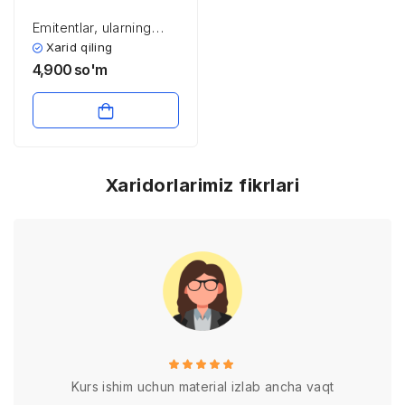
Emitentlar, ularning
siyosatlari va moliya
Xarid qiling
bozoridagi ro’li
4,900
so'm
Xaridorlarimiz fikrlari
Kurs ishim uchun material izlab ancha vaqt