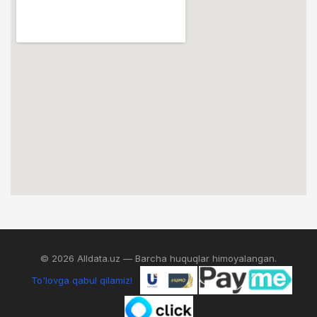
© 2026 Alldata.uz — Barcha huquqlar himoyalangan.
To'lovga qabul qilamiz!