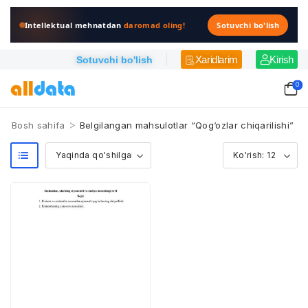
Intellektual mehnatdan
daromad oling!
Sotuvchi bo'lish
Xaridlarim
Kirish
Sotuvchi bo'lish
0
>
Bosh sahifa
Belgilangan mahsulotlar “Qog‘ozlar chiqarilishi”