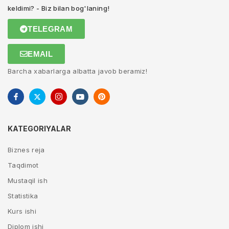
keldimi? - Biz bilan bog'laning!
TELEGRAM
EMAIL
Barcha xabarlarga albatta javob beramiz!
KATEGORIYALAR
Biznes reja
Taqdimot
Mustaqil ish
Statistika
Kurs ishi
Diplom ishi