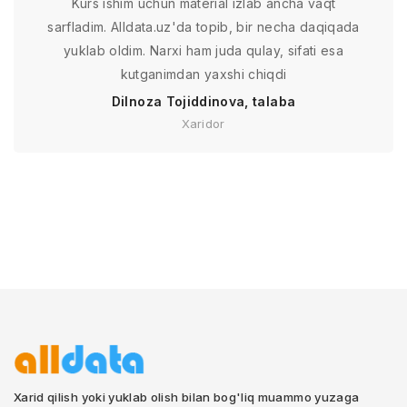
Kurs ishim uchun material izlab ancha vaqt
sarfladim. Alldata.uz'da topib, bir necha daqiqada
yuklab oldim. Narxi ham juda qulay, sifati esa
kutganimdan yaxshi chiqdi
Dilnoza Tojiddinova, talaba
Xaridor
Xarid qilish yoki yuklab olish bilan bog'liq muammo yuzaga