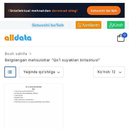
Intellektual mehnatdan
daromad oling!
Sotuvchi bo'lish
Xaridlarim
Kirish
Sotuvchi bo'lish
0
>
Bosh sahifa
Belgilangan mahsulotlar “Qo’l suyaklari birlashuvi”