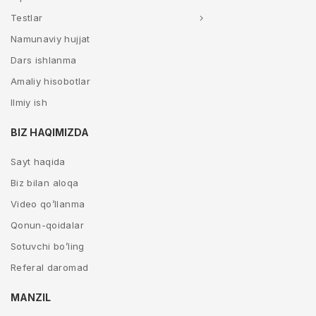
Testlar
Namunaviy hujjat
Dars ishlanma
Amaliy hisobotlar
Ilmiy ish
BIZ HAQIMIZDA
Sayt haqida
Biz bilan aloqa
Video qo’llanma
Qonun-qoidalar
Sotuvchi bo’ling
Referal daromad
MANZIL