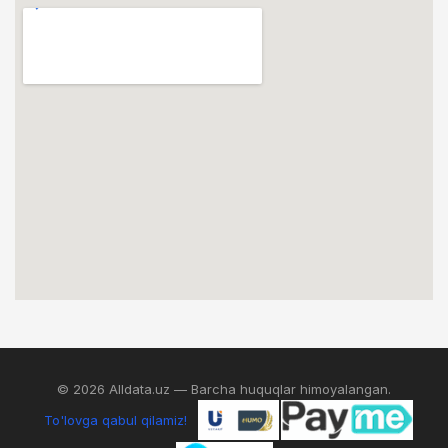
© 2026 Alldata.uz — Barcha huquqlar himoyalangan.
To'lovga qabul qilamiz!