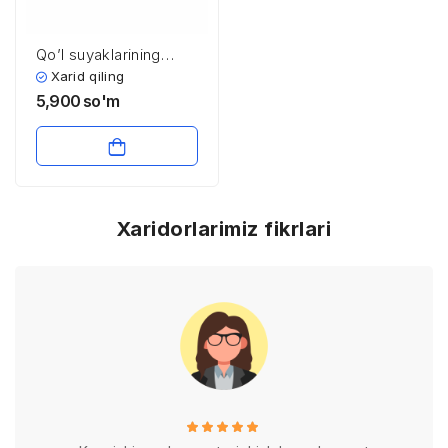
Qo’l suyaklarining
birlashishi
Xarid qiling
5,900
so'm
Xaridorlarimiz fikrlari