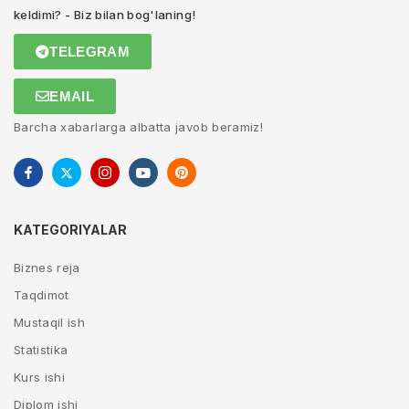
keldimi? - Biz bilan bog'laning!
TELEGRAM
EMAIL
Barcha xabarlarga albatta javob beramiz!
KATEGORIYALAR
Biznes reja
Taqdimot
Mustaqil ish
Statistika
Kurs ishi
Diplom ishi