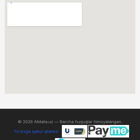
© 2026 Alldata.uz — Barcha huquqlar himoyalangan.
To'lovga qabul qilamiz!