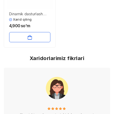
Dinamik dasturlash
usullari bilan
Xarid qiling
yechiladigan ba’zi
4,900
so'm
iqtisodiy masalalar.
Xaridorlarimiz fikrlari