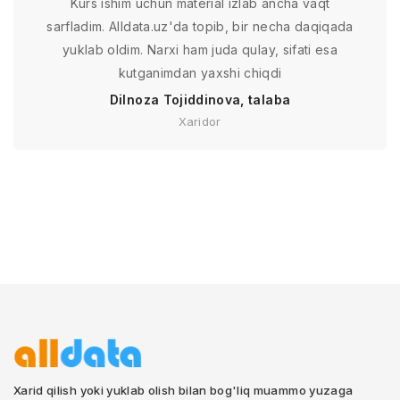
Kurs ishim uchun material izlab ancha vaqt
sarfladim. Alldata.uz'da topib, bir necha daqiqada
yuklab oldim. Narxi ham juda qulay, sifati esa
kutganimdan yaxshi chiqdi
Dilnoza Tojiddinova, talaba
Xaridor
Xarid qilish yoki yuklab olish bilan bog'liq muammo yuzaga