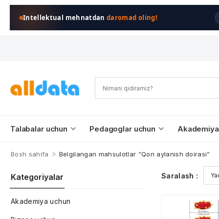
Intellektual mehnatdan
daromad oling!
Talabalar uchun
Pedagoglar uchun
Akademiya
>
Bosh sahifa
Belgilangan mahsulotlar “Qon aylanish doirasi”
Saralash :
Kategoriyalar
Akademiya uchun