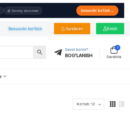
Sotuvchi bo'lish
→
💰 Doimiy daromad
Xaridlarim
Kirish
Sotuvchi bo'lish
0
Savol bormi?
:
BOG'LANISH
Savatcha
r