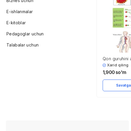
Biznes uchun
E-ishlanmalar
E-kitoblar
Pedagoglar uchun
Talabalar uchun
Qon guruhini 
katta-kichik 
Xarid qiling
doirasini chiz
1,900
so'm
Savatga