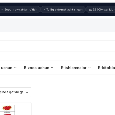
✓ Bepul ro'yxatdan o'tish
⚡ To'liq avtomatlashtirilgan
👥 32 000+ xaridor
 uchun
Biznes uchun
E-ishlanmalar
E-kitobla