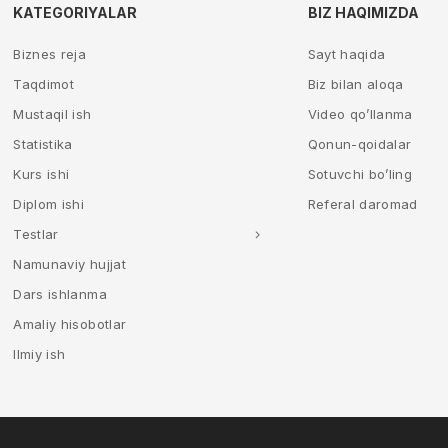
KATEGORIYALAR
BIZ HAQIMIZDA
Biznes reja
Sayt haqida
Taqdimot
Biz bilan aloqa
Mustaqil ish
Video qo’llanma
Statistika
Qonun-qoidalar
Kurs ishi
Sotuvchi bo’ling
Diplom ishi
Referal daromad
Testlar
Namunaviy hujjat
Dars ishlanma
Amaliy hisobotlar
Ilmiy ish