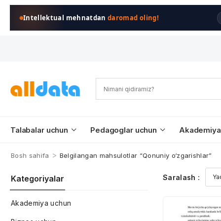
Intellektual mehnatdan
daromad oling!
Talabalar uchun
Pedagoglar uchun
Akademiya
>
Bosh sahifa
Belgilangan mahsulotlar “Qonuniy o‘zgarishlar”
Saralash :
Kategoriyalar
Akademiya uchun