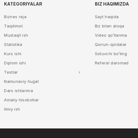
KATEGORIYALAR
BIZ HAQIMIZDA
Biznes reja
Sayt haqida
Taqdimot
Biz bilan aloqa
Mustaqil ish
Video qo’llanma
Statistika
Qonun-qoidalar
Kurs ishi
Sotuvchi bo’ling
Diplom ishi
Referal daromad
Testlar
Namunaviy hujjat
Dars ishlanma
Amaliy hisobotlar
Ilmiy ish