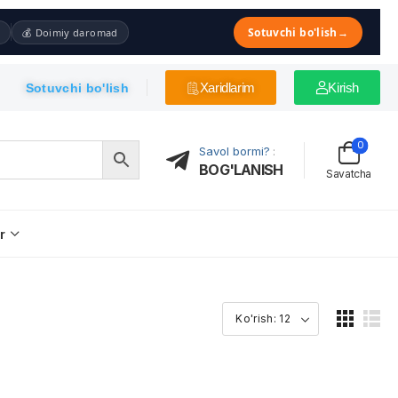
Sotuvchi bo'lish
→
💰 Doimiy daromad
Xaridlarim
Kirish
Sotuvchi bo'lish
0
Savol bormi?
:
BOG'LANISH
Savatcha
r