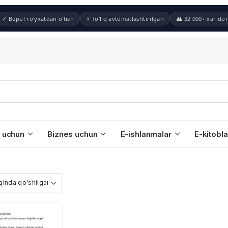
✓ Bepul ro'yxatdan o'tish
⚡ To'liq avtomatlashtirilgan
👥 32 000+ xaridor
 uchun
Biznes uchun
E-ishlanmalar
E-kitobla