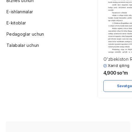
Biznes uchun
E-ishlanmalar
E-kitoblar
Pedagoglar uchun
Talabalar uchun
O’zbekiston 
amalda bo’lga
Xarid qiling
soliqsiz to’l
4,900
so'm
tavsifnoma
Savatga