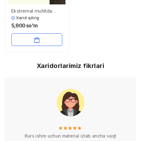
Ekstremal muhitda
yashovchi hayvonlar
Xarid qiling
5,900
so'm
Xaridorlarimiz fikrlari
Kurs ishim uchun material izlab ancha vaqt