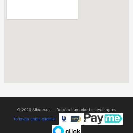
© 2026 Alldata.uz — Barcha huquqlar himoyalangan.
To'lovga qabul qilamiz!