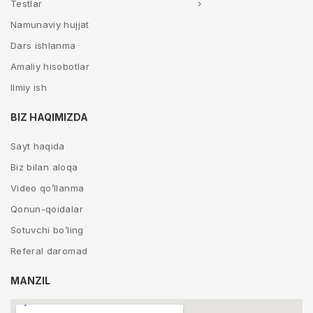
Testlar
Namunaviy hujjat
Dars ishlanma
Amaliy hisobotlar
Ilmiy ish
BIZ HAQIMIZDA
Sayt haqida
Biz bilan aloqa
Video qo’llanma
Qonun-qoidalar
Sotuvchi bo’ling
Referal daromad
MANZIL