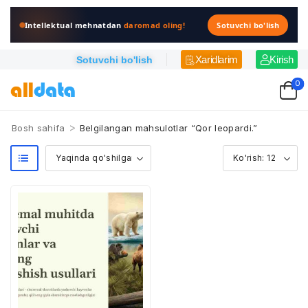
Intellektual mehnatdan
daromad oling!
Sotuvchi bo'lish
Xaridlarim
Kirish
Sotuvchi bo'lish
0
>
Bosh sahifa
Belgilangan mahsulotlar “Qor leopardi.”