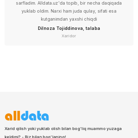
sarfladim. Alldata.uz'da topib, bir necha daqiqada
yuklab oldim. Narxi ham juda qulay, sifati esa
kutganimdan yaxshi chiqdi
Dilnoza Tojiddinova, talaba
Xaridor
Xarid qilish yoki yuklab olish bilan bog'liq muammo yuzaga
keldimi? - Biz bilan bog'laning!