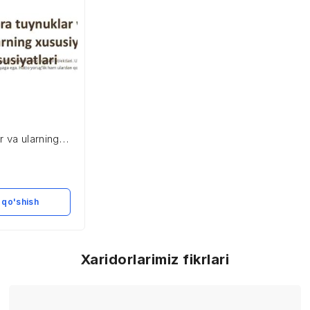
r va ularning
 qo'shish
Xaridorlarimiz fikrlari