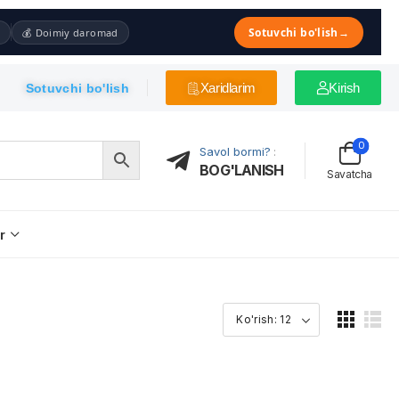
Sotuvchi bo'lish
→
💰 Doimiy daromad
Xaridlarim
Kirish
Sotuvchi bo'lish
0
Savol bormi?
:
BOG'LANISH
Savatcha
r