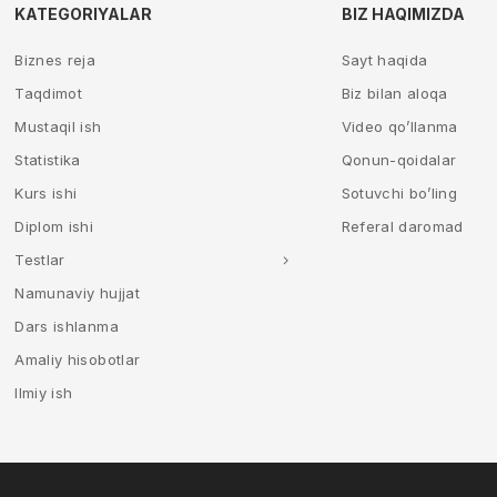
KATEGORIYALAR
BIZ HAQIMIZDA
Biznes reja
Sayt haqida
Taqdimot
Biz bilan aloqa
Mustaqil ish
Video qo’llanma
Statistika
Qonun-qoidalar
Kurs ishi
Sotuvchi bo’ling
Diplom ishi
Referal daromad
Testlar
Namunaviy hujjat
Dars ishlanma
Amaliy hisobotlar
Ilmiy ish