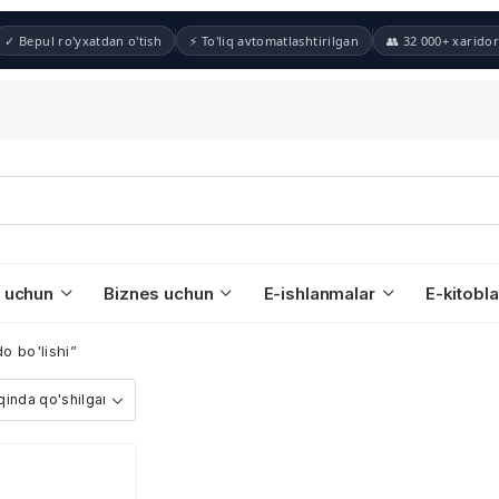
✓ Bepul ro'yxatdan o'tish
⚡ To'liq avtomatlashtirilgan
👥 32 000+ xaridor
 uchun
Biznes uchun
E-ishlanmalar
E-kitobla
o bo'lishi”