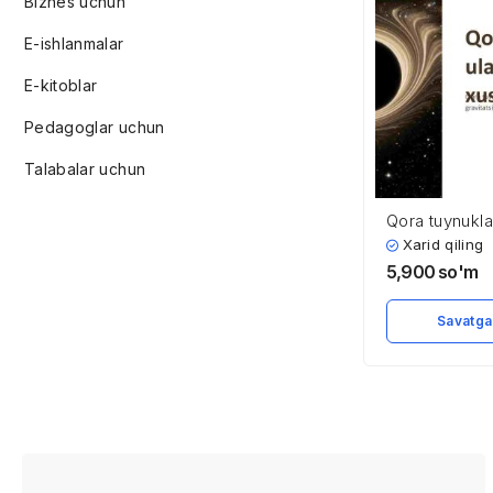
Biznes uchun
E-ishlanmalar
E-kitoblar
Pedagoglar uchun
Talabalar uchun
Qora tuynukla
xususiyatlari
Xarid qiling
5,900
so'm
Savatga