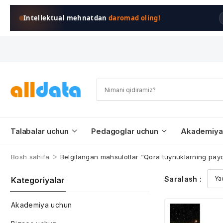
Intellektual mehnatdan
daromad oling!
Talabalar uchun
Pedagoglar uchun
Akademiya
>
Bosh sahifa
Belgilangan mahsulotlar “Qora tuynuklarning payd
Saralash :
Kategoriyalar
Akademiya uchun