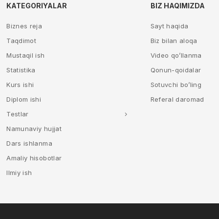
KATEGORIYALAR
BIZ HAQIMIZDA
Biznes reja
Sayt haqida
Taqdimot
Biz bilan aloqa
Mustaqil ish
Video qo’llanma
Statistika
Qonun-qoidalar
Kurs ishi
Sotuvchi bo’ling
Diplom ishi
Referal daromad
Testlar
Namunaviy hujjat
Dars ishlanma
Amaliy hisobotlar
Ilmiy ish