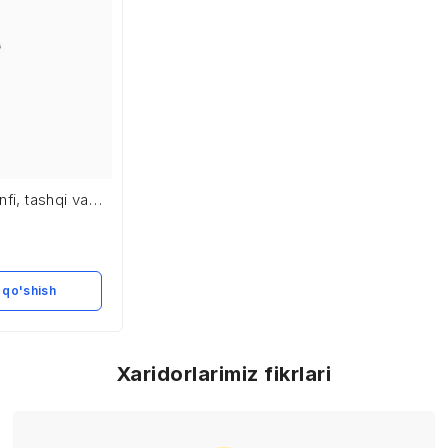
nfi, tashqi va
 qo'shish
Xaridorlarimiz fikrlari