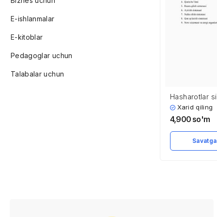
Biznes uchun
E-ishlanmalar
E-kitoblar
Pedagoglar uchun
Talabalar uchun
Hasharotlar si
ichki tuzilishi
Xarid qiling
4,900
so'm
Savatga