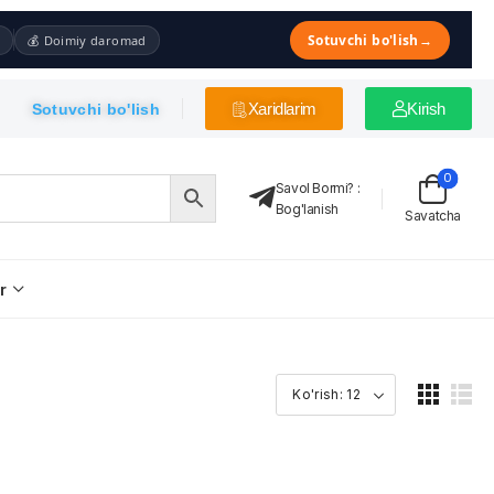
Sotuvchi bo'lish
→
💰 Doimiy daromad
Xaridlarim
Kirish
Sotuvchi bo'lish
0
Savol Bormi?
:
Bog'lanish
Savatcha
r