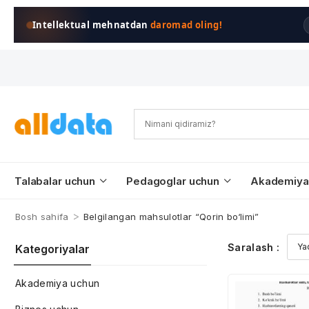
Intellektual mehnatdan
daromad oling!
Talabalar uchun
Pedagoglar uchun
Akademiya
>
Bosh sahifa
Belgilangan mahsulotlar “Qorin bo‘limi”
Saralash :
Kategoriyalar
Akademiya uchun