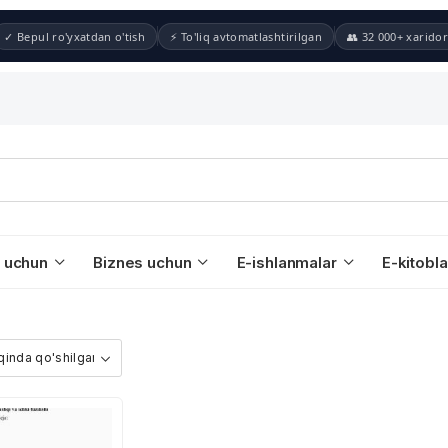
✓ Bepul ro'yxatdan o'tish
⚡ To'liq avtomatlashtirilgan
👥 32 000+ xaridor
 uchun
Biznes uchun
E-ishlanmalar
E-kitobla