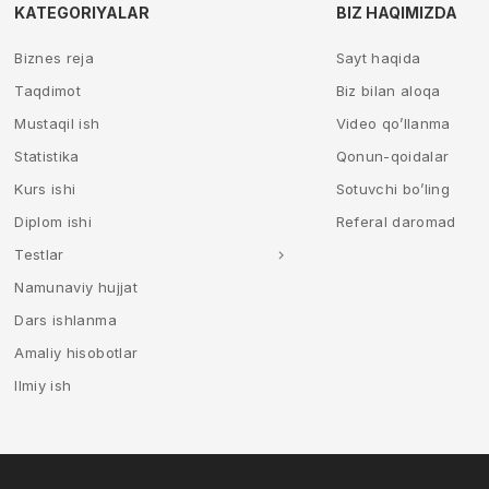
KATEGORIYALAR
BIZ HAQIMIZDA
Biznes reja
Sayt haqida
Taqdimot
Biz bilan aloqa
Mustaqil ish
Video qo’llanma
Statistika
Qonun-qoidalar
Kurs ishi
Sotuvchi bo’ling
Diplom ishi
Referal daromad
Testlar
Namunaviy hujjat
Dars ishlanma
Amaliy hisobotlar
Ilmiy ish