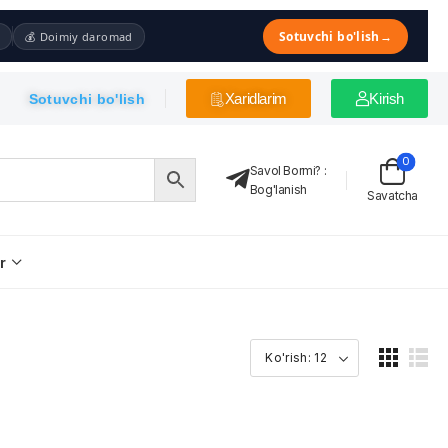
Sotuvchi bo'lish
→
💰 Doimiy daromad
Xaridlarim
Kirish
Sotuvchi bo'lish
0
Savol Bormi?
:
Bog'lanish
Savatcha
r