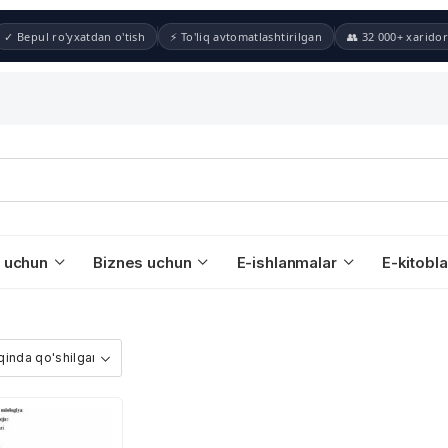
✓ Bepul ro'yxatdan o'tish
⚡ To'liq avtomatlashtirilgan
👥 32 000+ xaridor
 uchun
Biznes uchun
E-ishlanmalar
E-kitobla