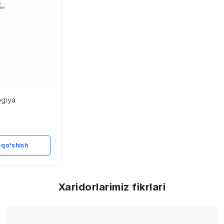
ogiya
 qo'shish
Xaridorlarimiz fikrlari