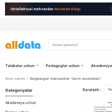
Intellektual mehnatdan
daromad oling!
Talabalar uchun
Pedagoglar uchun
Akademiya
>
Bosh sahifa
Belgilangan mahsulotlar “Qorin mushaklari”
Saralash :
Kategoriyalar
Akademiya uchun