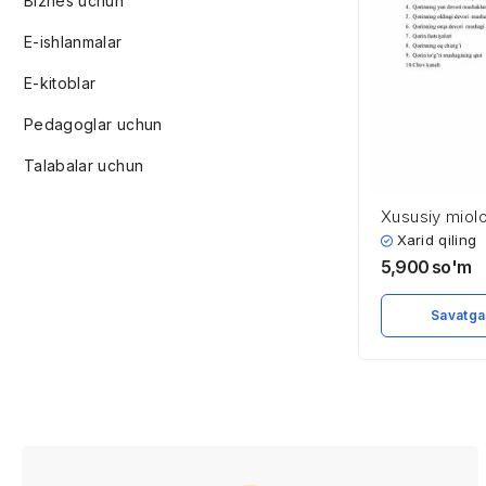
Biznes uchun
E-ishlanmalar
E-kitoblar
Pedagoglar uchun
Talabalar uchun
Xususiy miol
Xarid qiling
5,900
so'm
Savatga