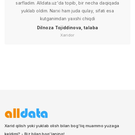
sarfladim. Alldata.uz'da topib, bir necha daqiqada
yuklab oldim. Narxi ham juda qulay, sifati esa
kutganimdan yaxshi chiqdi
Dilnoza Tojiddinova, talaba
Xaridor
Xarid qilish yoki yuklab olish bilan bog'liq muammo yuzaga
keldimi? - Biz bilan bog'laning!