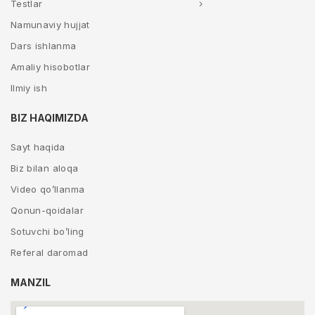
Testlar
Namunaviy hujjat
Dars ishlanma
Amaliy hisobotlar
Ilmiy ish
BIZ HAQIMIZDA
Sayt haqida
Biz bilan aloqa
Video qo’llanma
Qonun-qoidalar
Sotuvchi bo’ling
Referal daromad
MANZIL