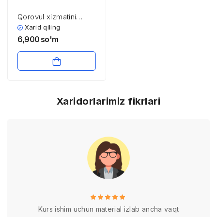
Qorovul xizmatini
tashkil etish va o’tash
Xarid qiling
6,900
so'm
Xaridorlarimiz fikrlari
Kurs ishim uchun material izlab ancha vaqt