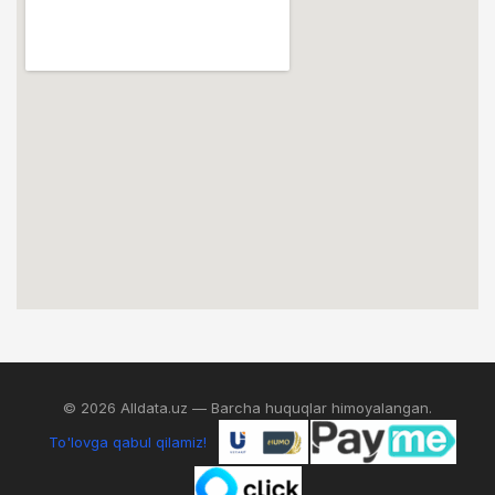
© 2026 Alldata.uz — Barcha huquqlar himoyalangan.
To'lovga qabul qilamiz!