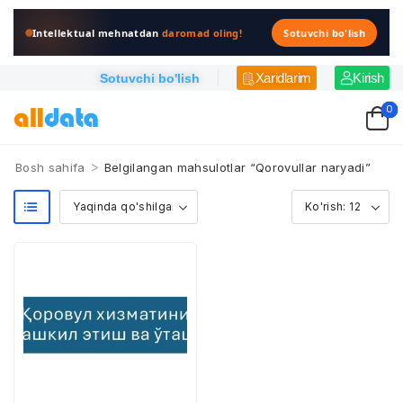
Intellektual mehnatdan
daromad oling!
Sotuvchi bo'lish
Xaridlarim
Kirish
Sotuvchi bo'lish
0
>
Bosh sahifa
Belgilangan mahsulotlar “Qorovullar naryadi”