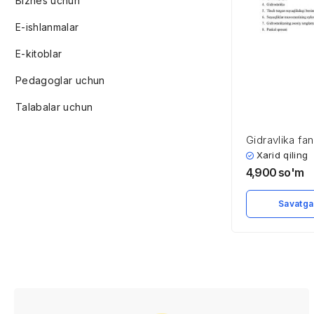
Biznes uchun
E-ishlanmalar
E-kitoblar
Pedagoglar uchun
Talabalar uchun
Gidravlika fan
taraqqiyoti, ri
Xarid qiling
istiqbollari
4,900
so'm
Savatga