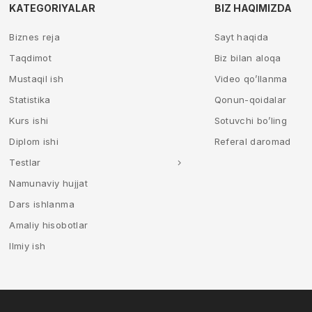
KATEGORIYALAR
BIZ HAQIMIZDA
Biznes reja
Sayt haqida
Taqdimot
Biz bilan aloqa
Mustaqil ish
Video qo’llanma
Statistika
Qonun-qoidalar
Kurs ishi
Sotuvchi bo’ling
Diplom ishi
Referal daromad
Testlar
Namunaviy hujjat
Dars ishlanma
Amaliy hisobotlar
Ilmiy ish