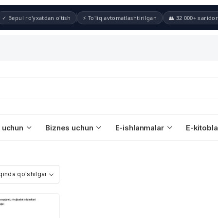
✓ Bepul ro'yxatdan o'tish
⚡ To'liq avtomatlashtirilgan
👥 32 000+ xaridor
 uchun
Biznes uchun
E-ishlanmalar
E-kitobla