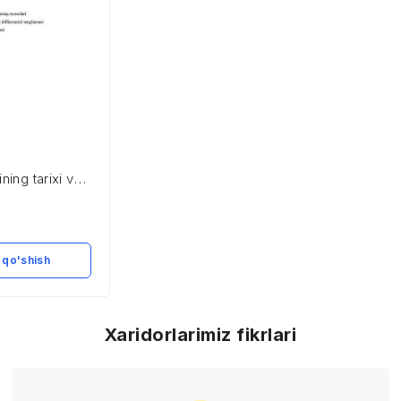
ining tarixi va
vojlanish
 qo'shish
Xaridorlarimiz fikrlari