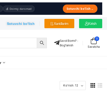
Sotuvchi bo'lish
→
💰 Doimiy daromad
Xaridlarim
Kirish
Sotuvchi bo'lish
0
Savol Bormi?
:
Bog'lanish
Savatcha
r