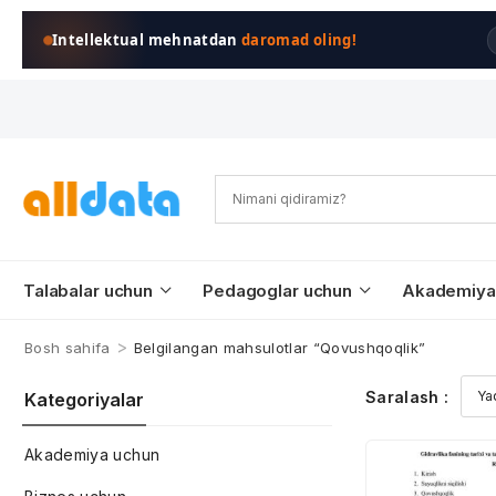
Intellektual mehnatdan
daromad oling!
Talabalar uchun
Pedagoglar uchun
Akademiya
>
Bosh sahifa
Belgilangan mahsulotlar “Qovushqoqlik”
Saralash :
Kategoriyalar
Akademiya uchun