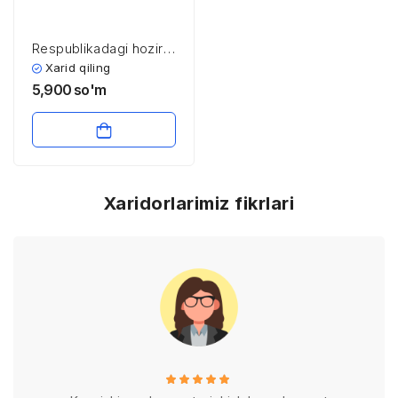
Respublikadagi hozirgi
ekologik ahvol
Xarid qiling
5,900
so'm
Xaridorlarimiz fikrlari