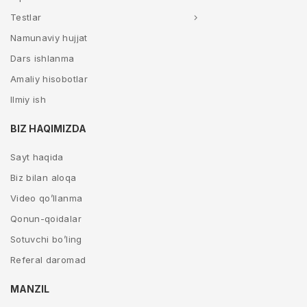
Testlar
Namunaviy hujjat
Dars ishlanma
Amaliy hisobotlar
Ilmiy ish
BIZ HAQIMIZDA
Sayt haqida
Biz bilan aloqa
Video qo’llanma
Qonun-qoidalar
Sotuvchi bo’ling
Referal daromad
MANZIL