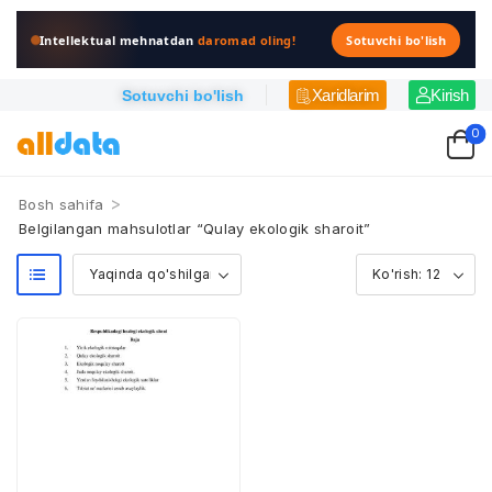
Intellektual mehnatdan
daromad oling!
Sotuvchi bo'lish
Xaridlarim
Kirish
Sotuvchi bo'lish
0
>
Bosh sahifa
Belgilangan mahsulotlar “Qulay ekologik sharoit”