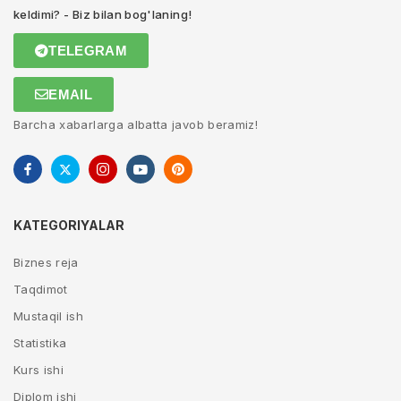
keldimi? - Biz bilan bog'laning!
TELEGRAM
EMAIL
Barcha xabarlarga albatta javob beramiz!
KATEGORIYALAR
Biznes reja
Taqdimot
Mustaqil ish
Statistika
Kurs ishi
Diplom ishi