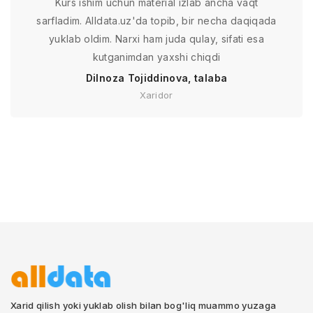
Kurs ishim uchun material izlab ancha vaqt
sarfladim. Alldata.uz'da topib, bir necha daqiqada
yuklab oldim. Narxi ham juda qulay, sifati esa
kutganimdan yaxshi chiqdi
Dilnoza Tojiddinova, talaba
Xaridor
Xarid qilish yoki yuklab olish bilan bog'liq muammo yuzaga