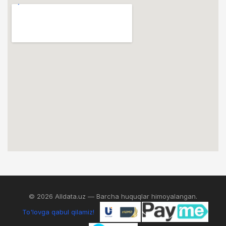
© 2026 Alldata.uz — Barcha huquqlar himoyalangan.
To'lovga qabul qilamiz!