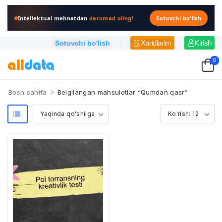
Intellektual mehnatdan
daromad oling!
Sotuvchi bo'lish
Xaridlarim
Kirish
Sotuvchi bo'lish
0
>
Bosh sahifa
Belgilangan mahsulotlar “Qumdan qasr”