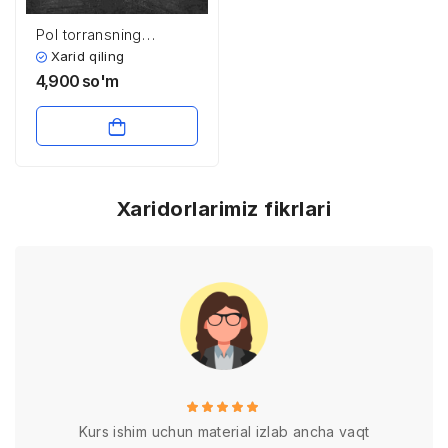
Pol torransning
kreativlik testi
Xarid qiling
4,900
so'm
Xaridorlarimiz fikrlari
Kurs ishim uchun material izlab ancha vaqt