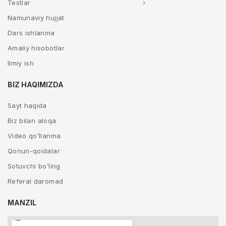
Testlar
Namunaviy hujjat
Dars ishlanma
Amaliy hisobotlar
Ilmiy ish
BIZ HAQIMIZDA
Sayt haqida
Biz bilan aloqa
Video qo’llanma
Qonun-qoidalar
Sotuvchi bo’ling
Referal daromad
MANZIL