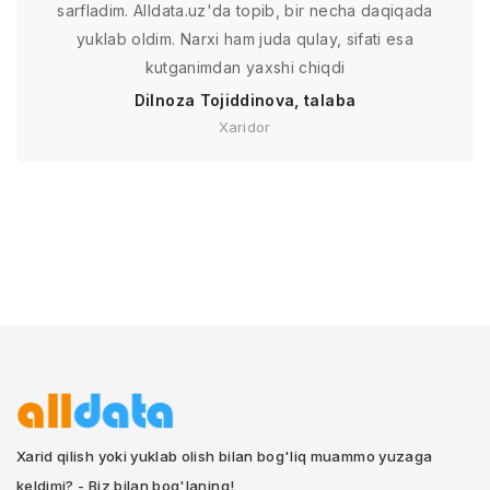
sarfladim. Alldata.uz'da topib, bir necha daqiqada
yuklab oldim. Narxi ham juda qulay, sifati esa
kutganimdan yaxshi chiqdi
Dilnoza Tojiddinova, talaba
Xaridor
Xarid qilish yoki yuklab olish bilan bog'liq muammo yuzaga
keldimi? - Biz bilan bog'laning!