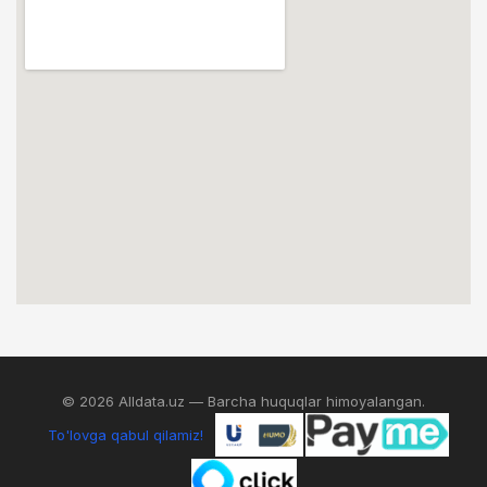
© 2026 Alldata.uz — Barcha huquqlar himoyalangan.
To'lovga qabul qilamiz!