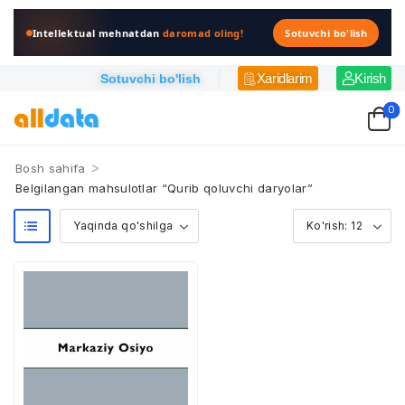
Intellektual mehnatdan
daromad oling!
Sotuvchi bo'lish
Xaridlarim
Kirish
Sotuvchi bo'lish
0
>
Bosh sahifa
Belgilangan mahsulotlar “Qurib qoluvchi daryolar”