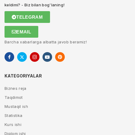
keldimi? - Biz bilan bog'laning!
TELEGRAM
EMAIL
Barcha xabarlarga albatta javob beramiz!
KATEGORIYALAR
Biznes reja
Taqdimot
Mustaqil ish
Statistika
Kurs ishi
Diplom ishi