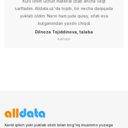
Kurs ishim uchun material izlab ancha vaqt
sarfladim. Alldata.uz'da topib, bir necha daqiqada
yuklab oldim. Narxi ham juda qulay, sifati esa
kutganimdan yaxshi chiqdi
Dilnoza Tojiddinova, talaba
Xaridor
Xarid qilish yoki yuklab olish bilan bog'liq muammo yuzaga