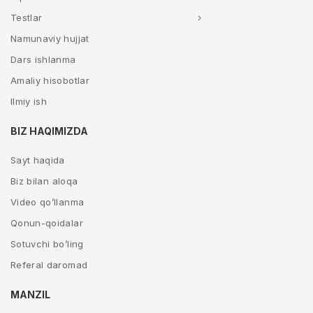
Testlar
Namunaviy hujjat
Dars ishlanma
Amaliy hisobotlar
Ilmiy ish
BIZ HAQIMIZDA
Sayt haqida
Biz bilan aloqa
Video qo’llanma
Qonun-qoidalar
Sotuvchi bo’ling
Referal daromad
MANZIL