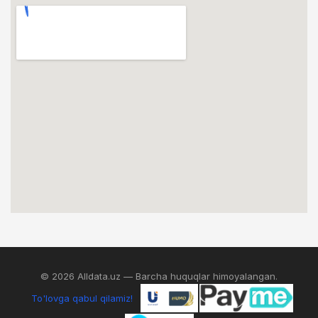
© 2026 Alldata.uz — Barcha huquqlar himoyalangan.
To'lovga qabul qilamiz!