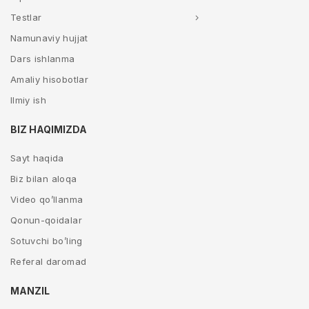
Testlar
Namunaviy hujjat
Dars ishlanma
Amaliy hisobotlar
Ilmiy ish
BIZ HAQIMIZDA
Sayt haqida
Biz bilan aloqa
Video qo’llanma
Qonun-qoidalar
Sotuvchi bo’ling
Referal daromad
MANZIL