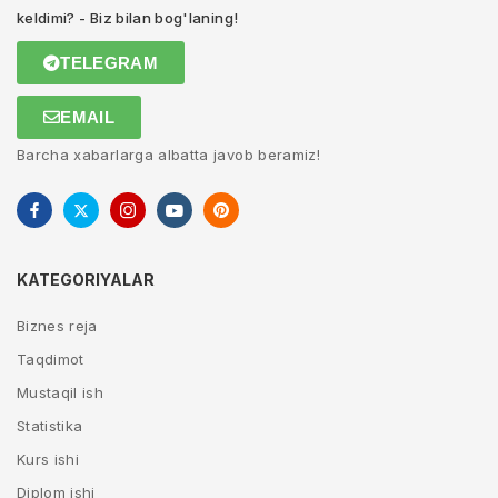
keldimi? - Biz bilan bog'laning!
TELEGRAM
EMAIL
Barcha xabarlarga albatta javob beramiz!
KATEGORIYALAR
Biznes reja
Taqdimot
Mustaqil ish
Statistika
Kurs ishi
Diplom ishi