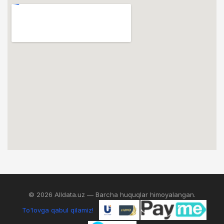
© 2026 Alldata.uz — Barcha huquqlar himoyalangan.
To'lovga qabul qilamiz!