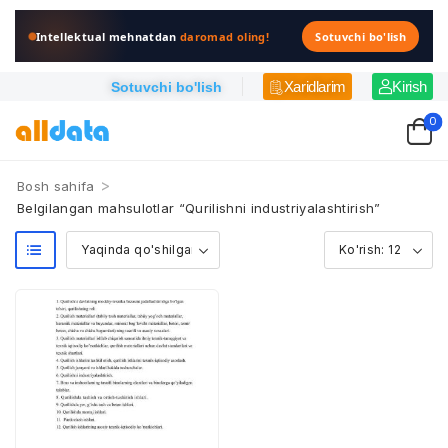
Intellektual mehnatdan
daromad oling!
Sotuvchi bo'lish
Xaridlarim
Kirish
Sotuvchi bo'lish
0
>
Bosh sahifa
Belgilangan mahsulotlar “Qurilishni industriyalashtirish”