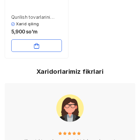
Qurilish tovarlarini
ishlab chiqarish
Xarid qiling
texnologiyasi
5,900
so'm
Xaridorlarimiz fikrlari