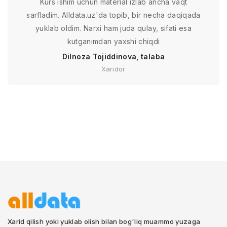
Kurs ishim uchun material izlab ancha vaqt
sarfladim. Alldata.uz'da topib, bir necha daqiqada
yuklab oldim. Narxi ham juda qulay, sifati esa
kutganimdan yaxshi chiqdi
Dilnoza Tojiddinova, talaba
Xaridor
Xarid qilish yoki yuklab olish bilan bog'liq muammo yuzaga