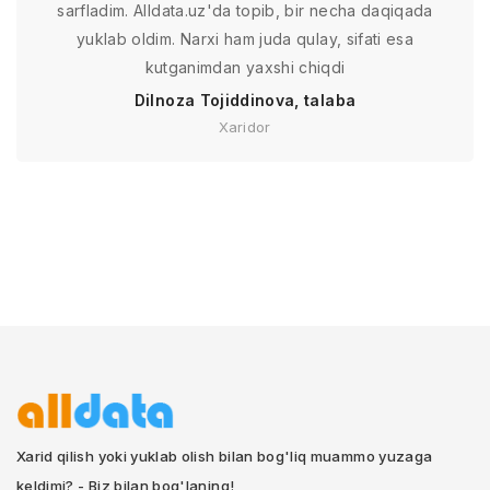
sarfladim. Alldata.uz'da topib, bir necha daqiqada
yuklab oldim. Narxi ham juda qulay, sifati esa
kutganimdan yaxshi chiqdi
Dilnoza Tojiddinova, talaba
Xaridor
Xarid qilish yoki yuklab olish bilan bog'liq muammo yuzaga
keldimi? - Biz bilan bog'laning!