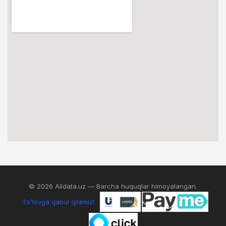
© 2026 Alldata.uz — Barcha huquqlar himoyalangan.
To'lovga qabul qilamiz!