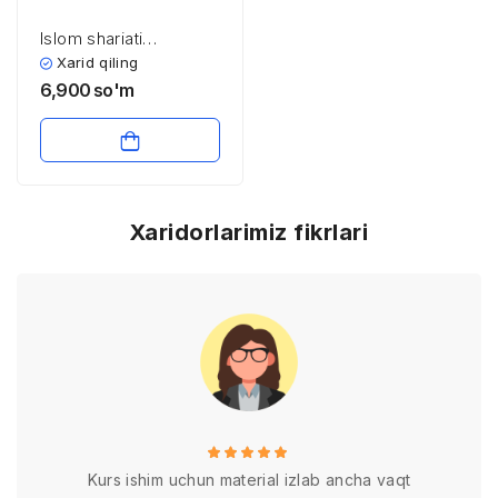
Islom shariati
manbalari
Xarid qiling
6,900
so'm
Xaridorlarimiz fikrlari
Kurs ishim uchun material izlab ancha vaqt