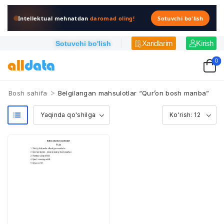
Intellektual mehnatdan
daromad oling!
Sotuvchi bo'lish
Xaridlarim
Kirish
Sotuvchi bo'lish
0
>
Bosh sahifa
Belgilangan mahsulotlar “Qur’on bosh manba”