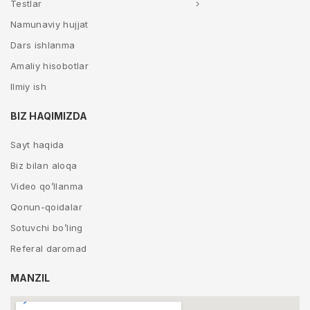
Testlar
Namunaviy hujjat
Dars ishlanma
Amaliy hisobotlar
Ilmiy ish
BIZ HAQIMIZDA
Sayt haqida
Biz bilan aloqa
Video qo’llanma
Qonun-qoidalar
Sotuvchi bo’ling
Referal daromad
MANZIL