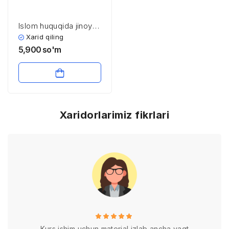
Islom huquqida jinoyat
va jazo
Xarid qiling
5,900
so'm
Xaridorlarimiz fikrlari
Kurs ishim uchun material izlab ancha vaqt