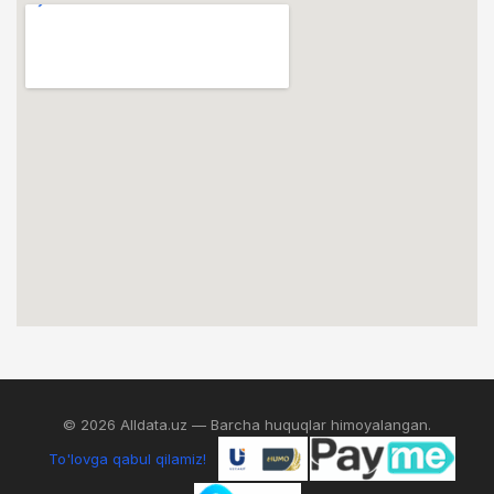
© 2026 Alldata.uz — Barcha huquqlar himoyalangan.
To'lovga qabul qilamiz!