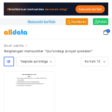
Intellektual mehnatdan
daromad oling!
Sotuvchi bo'lish
Xaridlarim
Kirish
Sotuvchi bo'lish
0
>
Bosh sahifa
Belgilangan mahsulotlar “Qur’ondagi jinoyat qoidalari”