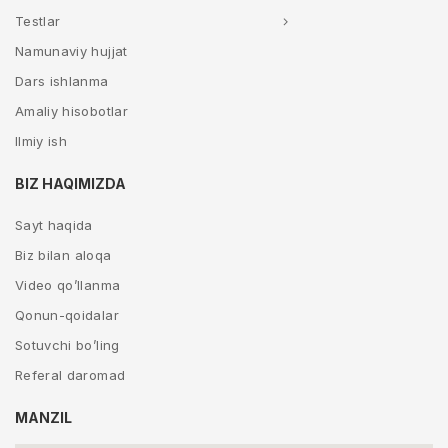
Testlar
Namunaviy hujjat
Dars ishlanma
Amaliy hisobotlar
Ilmiy ish
BIZ HAQIMIZDA
Sayt haqida
Biz bilan aloqa
Video qo’llanma
Qonun-qoidalar
Sotuvchi bo’ling
Referal daromad
MANZIL