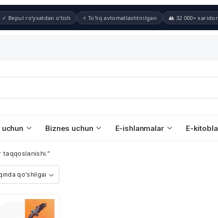
✓ Bepul ro'yxatdan o'tish
⚡ To'liq avtomatlashtirilgan
👥 32 000+ xaridor
 uchun
Biznes uchun
E-ishlanmalar
E-kitobla
 taqqoslanishi.”