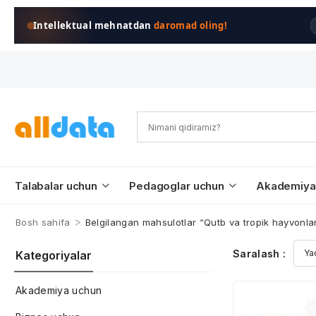
Intellektual mehnatdan
daromad oling!
Talabalar uchun
Pedagoglar uchun
Akademiya
>
Bosh sahifa
Belgilangan mahsulotlar “Qutb va tropik hayvonlar
Saralash :
Kategoriyalar
Akademiya uchun