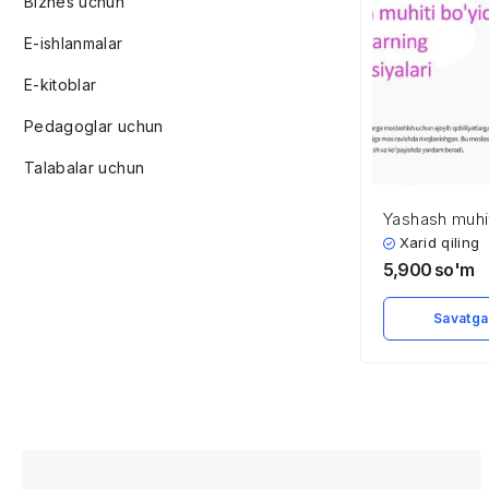
Biznes uchun
E-ishlanmalar
E-kitoblar
Pedagoglar uchun
Talabalar uchun
Yashash muhit
hayvonlarnin
Xarid qiling
adaptatsiyalar
5,900
so'm
Savatga