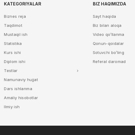
KATEGORIYALAR
BIZ HAQIMIZDA
Biznes reja
Sayt haqida
Taqdimot
Biz bilan aloqa
Mustaqil ish
Video qo’llanma
Statistika
Qonun-qoidalar
Kurs ishi
Sotuvchi bo’ling
Diplom ishi
Referal daromad
Testlar
Namunaviy hujjat
Dars ishlanma
Amaliy hisobotlar
Ilmiy ish