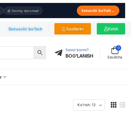
Sotuvchi bo'lish
→
💰 Doimiy daromad
Xaridlarim
Kirish
Sotuvchi bo'lish
0
Savol bormi?
:
BOG'LANISH
Savatcha
r