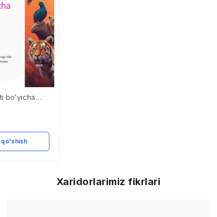
i bo’yicha
g
i
 qo'shish
Xaridorlarimiz fikrlari