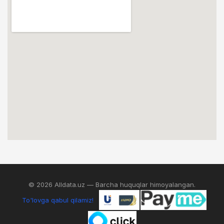
© 2026 Alldata.uz — Barcha huquqlar himoyalangan.
To'lovga qabul qilamiz!