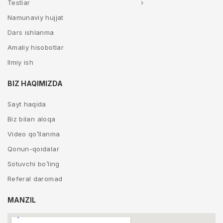
Testlar
Namunaviy hujjat
Dars ishlanma
Amaliy hisobotlar
Ilmiy ish
BIZ HAQIMIZDA
Sayt haqida
Biz bilan aloqa
Video qo’llanma
Qonun-qoidalar
Sotuvchi bo’ling
Referal daromad
MANZIL