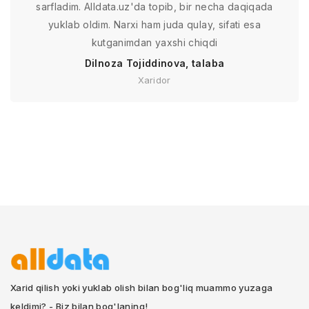
sarfladim. Alldata.uz'da topib, bir necha daqiqada
yuklab oldim. Narxi ham juda qulay, sifati esa
kutganimdan yaxshi chiqdi
Dilnoza Tojiddinova, talaba
Xaridor
Xarid qilish yoki yuklab olish bilan bog'liq muammo yuzaga
keldimi? - Biz bilan bog'laning!