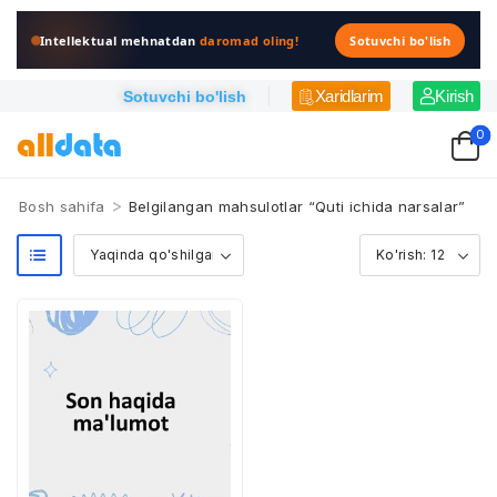
Intellektual mehnatdan
daromad oling!
Sotuvchi bo'lish
Xaridlarim
Kirish
Sotuvchi bo'lish
0
>
Bosh sahifa
Belgilangan mahsulotlar “Quti ichida narsalar”