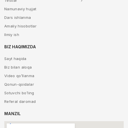
Testlar
Namunaviy hujjat
Dars ishlanma
Amaliy hisobotlar
Ilmiy ish
BIZ HAQIMIZDA
Sayt haqida
Biz bilan aloqa
Video qo’llanma
Qonun-qoidalar
Sotuvchi bo’ling
Referal daromad
MANZIL