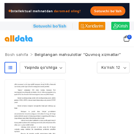
Intellektual mehnatdan
daromad oling!
Sotuvchi bo'lish
Xaridlarim
Kirish
Sotuvchi bo'lish
0
>
Bosh sahifa
Belgilangan mahsulotlar “Quvnoq xizmatlar”