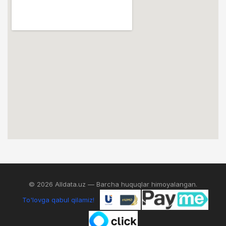
© 2026 Alldata.uz — Barcha huquqlar himoyalangan.
To'lovga qabul qilamiz!