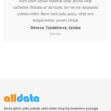
Kurs ishim uchun material izlab ancha vaqt
sarfladim. Alldata.uz'da topib, bir necha daqiqada
yuklab oldim. Narxi ham juda qulay, sifati esa
kutganimdan yaxshi chiqdi
Dilnoza Tojiddinova, talaba
Xaridor
Xarid qilish yoki yuklab olish bilan bog'liq muammo yuzaga