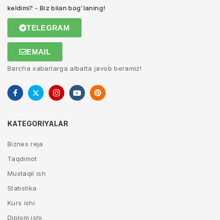
keldimi? - Biz bilan bog'laning!
TELEGRAM
EMAIL
Barcha xabarlarga albatta javob beramiz!
KATEGORIYALAR
Biznes reja
Taqdimot
Mustaqil ish
Statistika
Kurs ishi
Diplom ishi