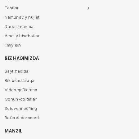
Testlar
Namunaviy hujjat
Dars ishlanma
Amaliy hisobotlar
Ilmiy ish
BIZ HAQIMIZDA
Sayt haqida
Biz bilan aloqa
Video qo’llanma
Qonun-qoidalar
Sotuvchi bo’ling
Referal daromad
MANZIL