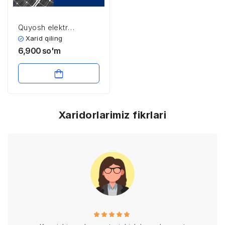
Quyosh elektr
stansiyalari turlari va
Xarid qiling
ularning ishlash
6,900
so'm
printsipi
Xaridorlarimiz fikrlari