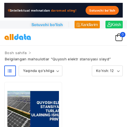
Intellektual mehnatdan
daromad oling!
Sotuvchi bo'lish
Xaridlarim
Kirish
Sotuvchi bo'lish
0
>
Bosh sahifa
Belgilangan mahsulotlar “Quyosh elektr stansiyasi slayd”