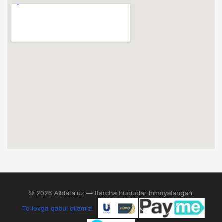
© 2026 Alldata.uz — Barcha huquqlar himoyalangan.
To'lovga qabul qilamiz!