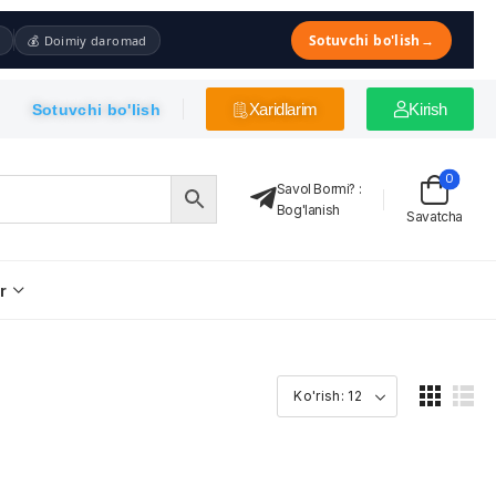
Sotuvchi bo'lish
→
💰 Doimiy daromad
Xaridlarim
Kirish
Sotuvchi bo'lish
0
Savol Bormi?
:
Bog'lanish
Savatcha
r