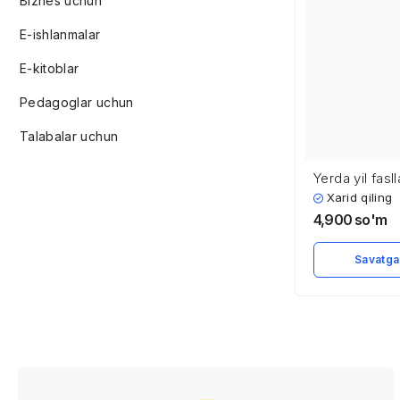
Biznes uchun
E-ishlanmalar
E-kitoblar
Pedagoglar uchun
Talabalar uchun
Yerda yil fasll
almashinishi v
Xarid qiling
presession v
4,900
so'm
harakati
Savatga