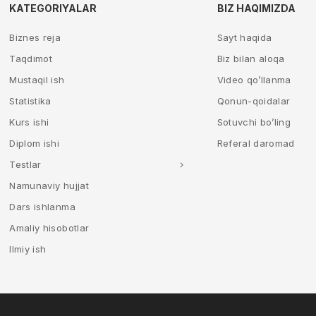
KATEGORIYALAR
BIZ HAQIMIZDA
Biznes reja
Sayt haqida
Taqdimot
Biz bilan aloqa
Mustaqil ish
Video qo’llanma
Statistika
Qonun-qoidalar
Kurs ishi
Sotuvchi bo’ling
Diplom ishi
Referal daromad
Testlar
Namunaviy hujjat
Dars ishlanma
Amaliy hisobotlar
Ilmiy ish