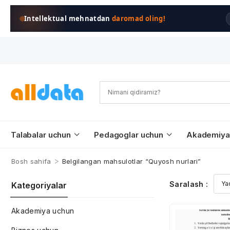
Intellektual mehnatdan
daromad oling!
Talabalar uchun
Pedagoglar uchun
Akademiya
>
Bosh sahifa
Belgilangan mahsulotlar “Quyosh nurlari”
Saralash :
Kategoriyalar
Akademiya uchun