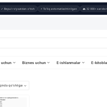
✓ Bepul ro'yxatdan o'tish
⚡ To'liq avtomatlashtirilgan
👥 32 000+ xaridor
 uchun
Biznes uchun
E-ishlanmalar
E-kitobla