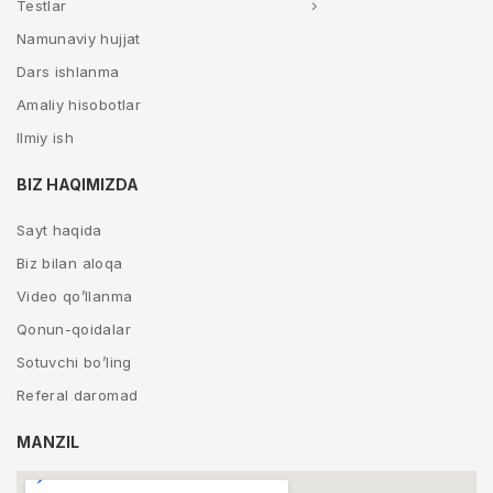
Testlar
Namunaviy hujjat
Dars ishlanma
Amaliy hisobotlar
Ilmiy ish
BIZ HAQIMIZDA
Sayt haqida
Biz bilan aloqa
Video qo’llanma
Qonun-qoidalar
Sotuvchi bo’ling
Referal daromad
MANZIL