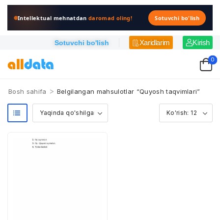
Intellektual mehnatdan
daromad oling!
Sotuvchi bo'lish
Xaridlarim
Kirish
Sotuvchi bo'lish
0
>
Bosh sahifa
Belgilangan mahsulotlar “Quyosh taqvimlari”