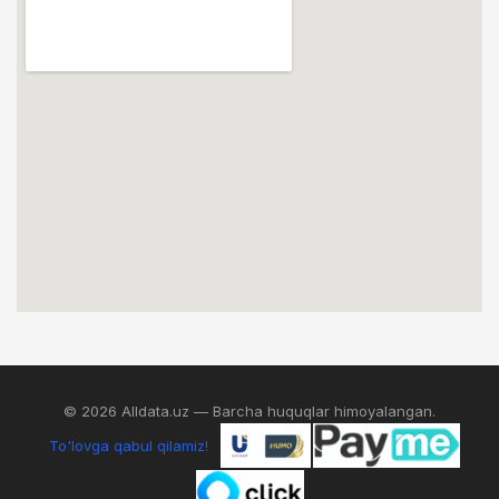
© 2026 Alldata.uz — Barcha huquqlar himoyalangan.
To'lovga qabul qilamiz!