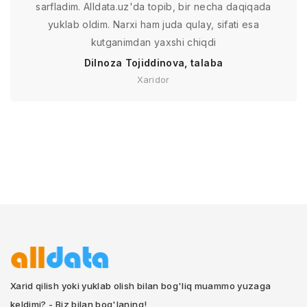
sarfladim. Alldata.uz'da topib, bir necha daqiqada
yuklab oldim. Narxi ham juda qulay, sifati esa
kutganimdan yaxshi chiqdi
Dilnoza Tojiddinova, talaba
Xaridor
Xarid qilish yoki yuklab olish bilan bog'liq muammo yuzaga
keldimi? - Biz bilan bog'laning!