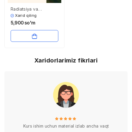
Radiatsiya va
radioaktivlik:
Xarid qiling
Tabiatning sirli kuchlari
5,900
so'm
Xaridorlarimiz fikrlari
Kurs ishim uchun material izlab ancha vaqt