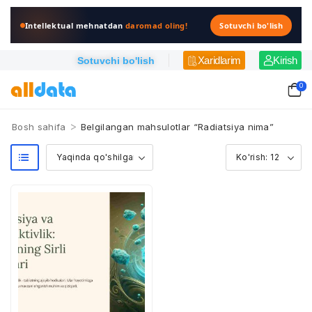
Intellektual mehnatdan
daromad oling!
Sotuvchi bo'lish
Xaridlarim
Kirish
Sotuvchi bo'lish
0
>
Bosh sahifa
Belgilangan mahsulotlar “Radiatsiya nima”