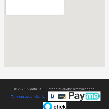
© 2026 Alldata.uz — Barcha huquqlar himoyalangan.
To'lovga qabul qilamiz!