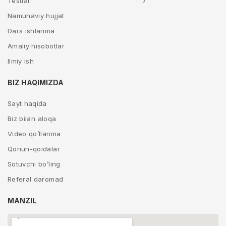
Testlar
Namunaviy hujjat
Dars ishlanma
Amaliy hisobotlar
Ilmiy ish
BIZ HAQIMIZDA
Sayt haqida
Biz bilan aloqa
Video qo’llanma
Qonun-qoidalar
Sotuvchi bo’ling
Referal daromad
MANZIL