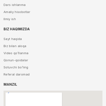
Dars ishlanma
Amaliy hisobotlar
Ilmiy ish
BIZ HAQIMIZDA
Sayt haqida
Biz bilan aloqa
Video qo’llanma
Qonun-qoidalar
Sotuvchi bo’ling
Referal daromad
MANZIL