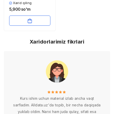
haqida asosiy
Xarid qiling
ma’lumotlar
5,900
so'm
Xaridorlarimiz fikrlari
Kurs ishim uchun material izlab ancha vaqt
sarfladim. Alldata.uz'da topib, bir necha daqiqada
yuklab oldim. Narxi ham juda qulay, sifati esa