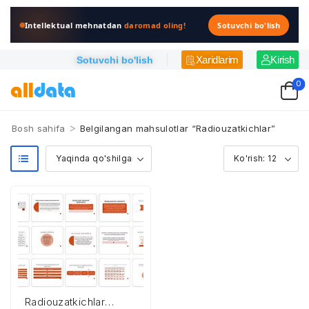
Intellektual mehnatdan
daromad oling!
Sotuvchi bo'lish
Xaridlarim
Kirish
Sotuvchi bo'lish
0
>
Bosh sahifa
Belgilangan mahsulotlar “Radiouzatkichlar”
Radiouzatkichlar