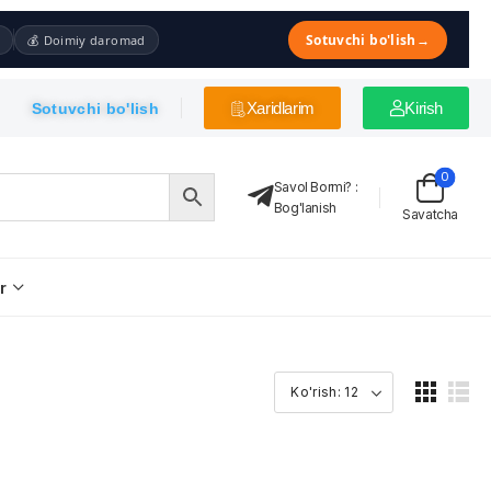
Sotuvchi bo'lish
→
💰 Doimiy daromad
Xaridlarim
Kirish
Sotuvchi bo'lish
0
Savol Bormi?
:
Bog'lanish
Savatcha
r