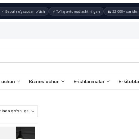
✓ Bepul ro'yxatdan o'tish
⚡ To'liq avtomatlashtirilgan
👥 32 000+ xaridor
 uchun
Biznes uchun
E-ishlanmalar
E-kitobla