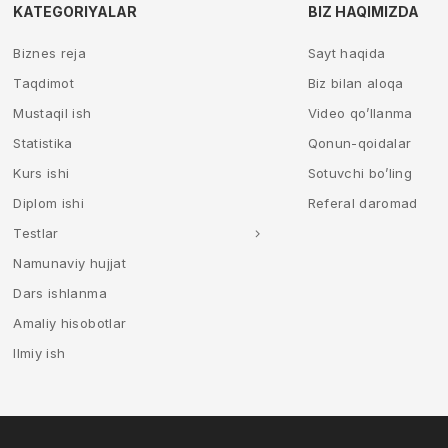
KATEGORIYALAR
BIZ HAQIMIZDA
Biznes reja
Sayt haqida
Taqdimot
Biz bilan aloqa
Mustaqil ish
Video qo’llanma
Statistika
Qonun-qoidalar
Kurs ishi
Sotuvchi bo’ling
Diplom ishi
Referal daromad
Testlar
Namunaviy hujjat
Dars ishlanma
Amaliy hisobotlar
Ilmiy ish