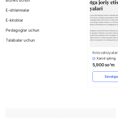
Biznes uchun
E-ishlanmalar
E-kitoblar
Pedagoglar uchun
Talabalar uchun
Innovatsiyala
joriy etish str
Xarid qiling
5,900
so'm
Savatga