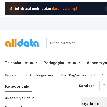
Intellektual mehnatdan
daromad oling!
Talabalar uchun
Pedagoglar uchun
Akademiya
>
Bosh sahifa
Belgilangan mahsulotlar “Rag'batlantirish tizimi”
Saralash :
Kategoriyalar
Akademiya uchun