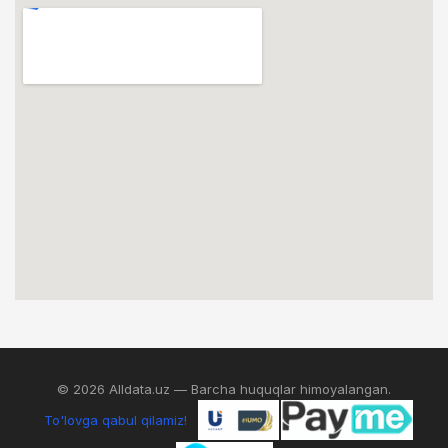
© 2026 Alldata.uz — Barcha huquqlar himoyalangan.
To'lovga qabul qilamiz!