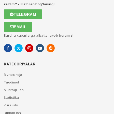
keldimi? - Biz bilan bog'laning!
TELEGRAM
EMAIL
Barcha xabarlarga albatta javob beramiz!
KATEGORIYALAR
Biznes reja
Taqdimot
Mustaqil ish
Statistika
Kurs ishi
Diplom ishi