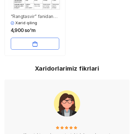
“Rangtasvir” fanidan
testlar to’plami
Xarid qiling
4,900
so'm
Xaridorlarimiz fikrlari