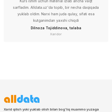
Kurs ishim uchun material izlab ancha vaqt
sarfladim. Alldata.uz'da topib, bir necha daqiqada
yuklab oldim. Narxi ham juda qulay, sifati esa
kutganimdan yaxshi chiqdi
Dilnoza Tojiddinova, talaba
Xaridor
Xarid qilish yoki yuklab olish bilan bog'liq muammo yuzaga