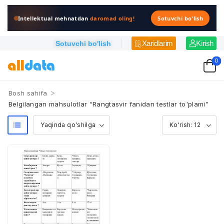
Intellektual mehnatdan
daromad oling!
Sotuvchi bo'lish
Xaridlarim
Kirish
Sotuvchi bo'lish
0
>
Bosh sahifa
Belgilangan mahsulotlar “Rangtasvir fanidan testlar to'plami”