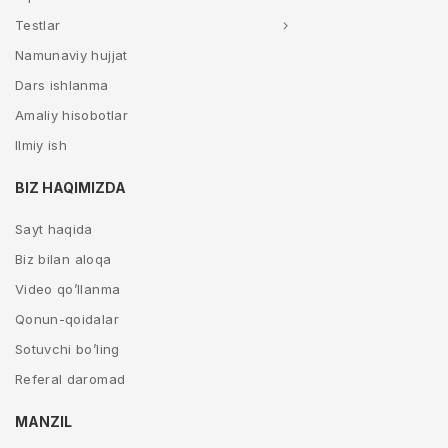
Testlar
Namunaviy hujjat
Dars ishlanma
Amaliy hisobotlar
Ilmiy ish
BIZ HAQIMIZDA
Sayt haqida
Biz bilan aloqa
Video qo’llanma
Qonun-qoidalar
Sotuvchi bo’ling
Referal daromad
MANZIL