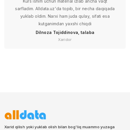
Kurs ishim uchun material izlab ancha vaqt
sarfladim. Alldata.uz'da topib, bir necha daqiqada
yuklab oldim. Narxi ham juda qulay, sifati esa
kutganimdan yaxshi chiqdi
Dilnoza Tojiddinova, talaba
Xaridor
Xarid qilish yoki yuklab olish bilan bog'liq muammo yuzaga