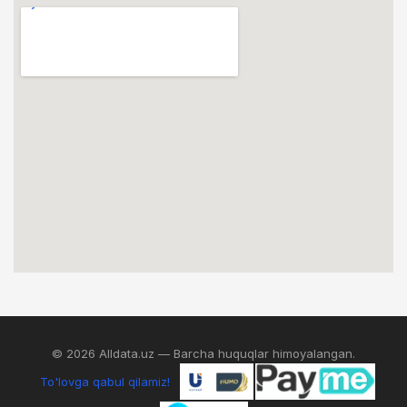
© 2026 Alldata.uz — Barcha huquqlar himoyalangan.
To'lovga qabul qilamiz!