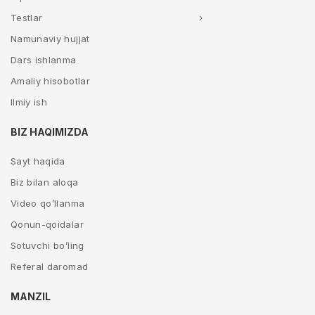
Testlar
Namunaviy hujjat
Dars ishlanma
Amaliy hisobotlar
Ilmiy ish
BIZ HAQIMIZDA
Sayt haqida
Biz bilan aloqa
Video qo’llanma
Qonun-qoidalar
Sotuvchi bo’ling
Referal daromad
MANZIL