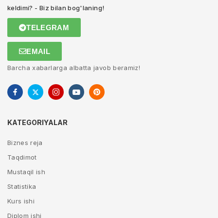
keldimi? - Biz bilan bog'laning!
TELEGRAM
EMAIL
Barcha xabarlarga albatta javob beramiz!
KATEGORIYALAR
Biznes reja
Taqdimot
Mustaqil ish
Statistika
Kurs ishi
Diplom ishi