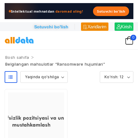
Intellektual mehnatdan
daromad oling!
Sotuvchi bo'lish
Xaridlarim
Kirish
Sotuvchi bo'lish
0
>
Bosh sahifa
Belgilangan mahsulotlar “Ransomware hujumlari”