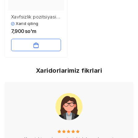
Xavfsizlik pozitsiyasi
va uni mustahkamlash
Xarid qiling
7,900
so'm
Xaridorlarimiz fikrlari